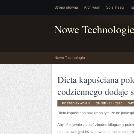
Strona główna
Archiwum
Spis Treści
Ta
Nowe Technologi
Nowe Technologie
Dieta kapuściana pol
codziennego dodaje s
POSTED BY ADMIN
ON SIE - 14 - 2025
WI
Dieta kapuściana bazuje na tym, że do jadłosp
Aby efektywnie zrzucić zbędne kilogramy potrz
nieodzowne jest też zapewnienie sobie ulepsze