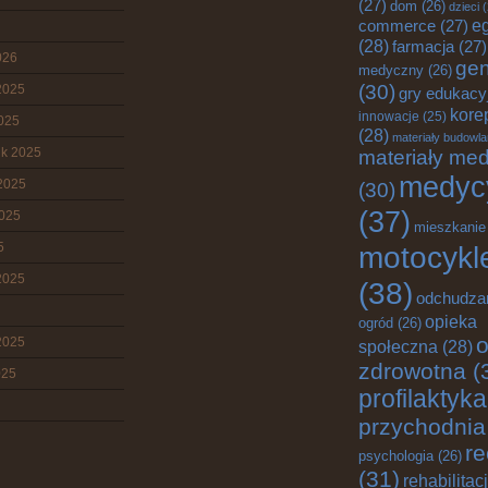
(27)
dom
(26)
dzieci
(
e
commerce
(27)
(28)
farmacja
(27)
026
gen
medyczny
(26)
(30)
2025
gry edukacy
kore
innowacje
(25)
2025
(28)
materiały budowl
ik 2025
materiały me
medyc
2025
(30)
(37)
2025
mieszkanie
5
motocykl
2025
(38)
odchudza
opieka
ogród
(26)
o
2025
społeczna
(28)
zdrowotna
(
025
profilaktyka
przychodnia
re
psychologia
(26)
(31)
rehabilitac