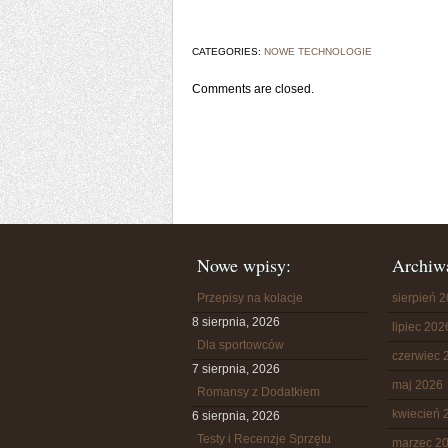
CATEGORIES:
NOWE TECHNOLOGIE
Comments are closed.
Nowe wpisy:
Archiw
Przepisy na kolacje
sierpień 
8 sierpnia, 2026
lipiec 202
Dla sportowców
czerwiec 
7 sierpnia, 2026
maj 2026
Romansy z Dodatkiem
kwiecień 
6 sierpnia, 2026
Testy i Recenzje Sprzętu
marzec 2