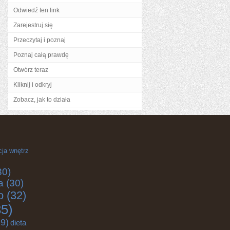
Odwiedź ten link
Zarejestruj się
Przeczytaj i poznaj
Poznaj całą prawdę
Otwórz teraz
Kliknij i odkryj
Zobacz, jak to działa
cja wnętrz
30)
a
(30)
o
(32)
5)
9)
dieta