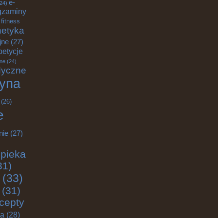
e-
24)
gzaminy
fitness
etyka
jne
(27)
petycje
ane
(24)
dyczne
yna
(26)
e
nie
(27)
pieka
31)
(33)
(31)
cepty
ja
(28)