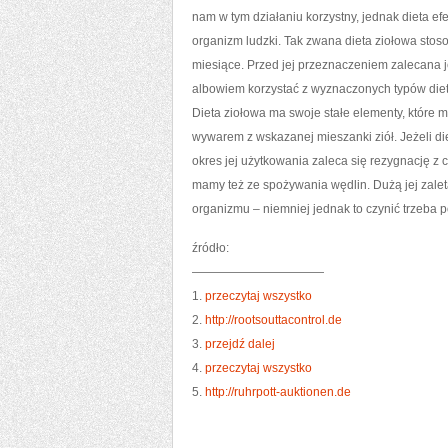
nam w tym działaniu korzystny, jednak dieta e
organizm ludzki. Tak zwana dieta ziołowa stos
miesiące. Przed jej przeznaczeniem zalecana 
albowiem korzystać z wyznaczonych typów diet
Dieta ziołowa ma swoje stałe elementy, któr
wywarem z wskazanej mieszanki ziół. Jeżeli di
okres jej użytkowania zaleca się rezygnację z
mamy też ze spożywania wędlin. Dużą jej zaletą
organizmu – niemniej jednak to czynić trzeba p
źródło:
———————————
1.
przeczytaj wszystko
2.
http://rootsouttacontrol.de
3.
przejdź dalej
4.
przeczytaj wszystko
5.
http://ruhrpott-auktionen.de