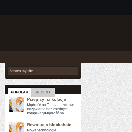
POPULAR
RECENT
Przepisy na kolacje
Mądrość na Talerzu – zdrowe
odżywianie bez zbędnych
komplikacjiMądrość na ...
Rewolucja blockchain
Nowe ​technologie