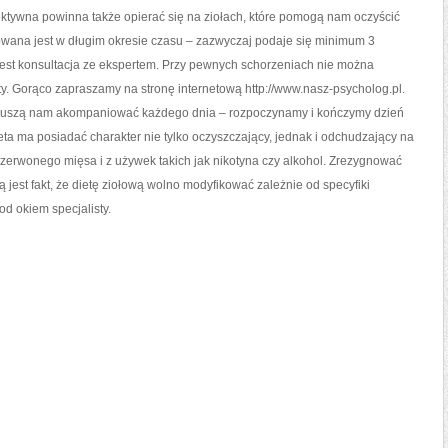
SIĘ
fektywna powinna także opierać się na ziołach, które pomogą nam oczyścić
WIELKĄ
ILOŚĆ
owana jest w długim okresie czasu – zazwyczaj podaje się minimum 3
WARZYW
jest konsultacja ze ekspertem. Przy pewnych schorzeniach nie można
y. Gorąco zapraszamy na stronę internetową http://www.nasz-psycholog.pl.
e muszą nam akompaniować każdego dnia – rozpoczynamy i kończymy dzień
eta ma posiadać charakter nie tylko oczyszczający, jednak i odchudzający na
 czerwonego mięsa i z używek takich jak nikotyna czy alkohol. Zrezygnować
 jest fakt, że dietę ziołową wolno modyfikować zależnie od specyfiki
od okiem specjalisty.