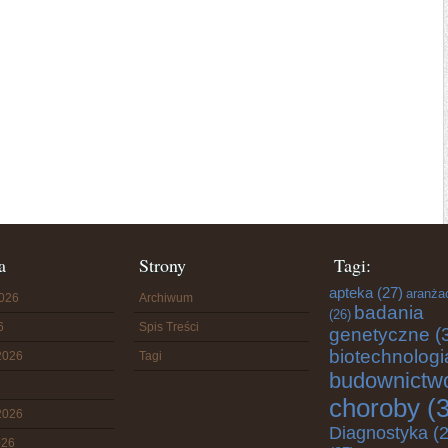
a
Strony
Tagi:
apteka
(27)
aranża
2026
Archiwum
badania
(26)
6
Spis Treści
genetyczne
(
biotechnologi
2026
Tagi
budownictw
choroby
(3
2026
Diagnostyka
(2
026