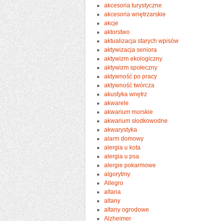
akcesoria turystyczne
akcesoria wnętrzarskie
akcje
aktorstwo
aktualizacja starych wpisów
aktywizacja seniora
aktywizm ekologiczny
aktywizm społeczny
aktywność po pracy
aktywność twórcza
akustyka wnętrz
akwarele
akwarium morskie
akwarium słodkowodne
akwarystyka
alarm domowy
alergia u kota
alergia u psa
alergie pokarmowe
algorytmy
Allegro
altana
altany
altany ogrodowe
Alzheimer