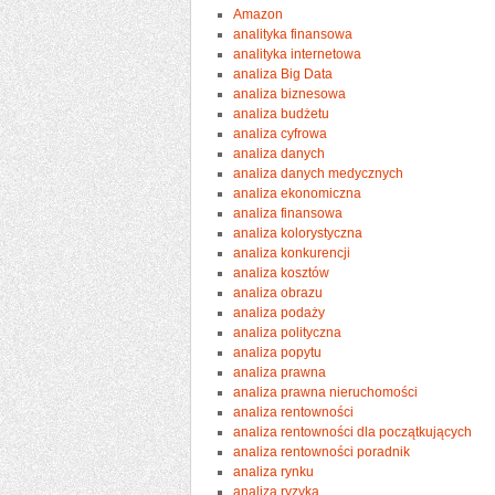
Amazon
analityka finansowa
analityka internetowa
analiza Big Data
analiza biznesowa
analiza budżetu
analiza cyfrowa
analiza danych
analiza danych medycznych
analiza ekonomiczna
analiza finansowa
analiza kolorystyczna
analiza konkurencji
analiza kosztów
analiza obrazu
analiza podaży
analiza polityczna
analiza popytu
analiza prawna
analiza prawna nieruchomości
analiza rentowności
analiza rentowności dla początkujących
analiza rentowności poradnik
analiza rynku
analiza ryzyka