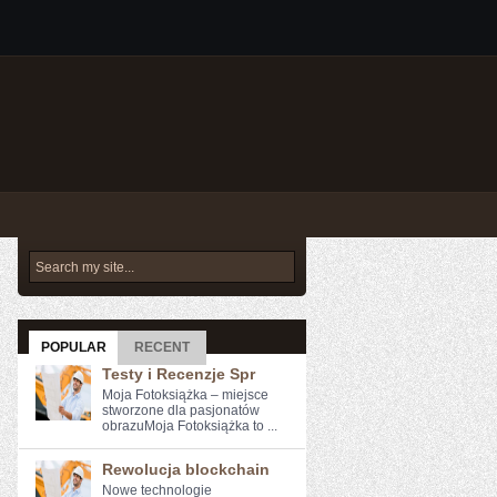
POPULAR
RECENT
Testy i Recenzje Spr
Moja Fotoksiążka – miejsce
stworzone dla pasjonatów
obrazuMoja Fotoksiążka to ...
Rewolucja blockchain
Nowe ​technologie