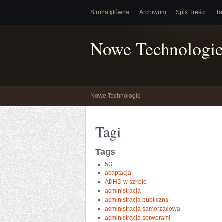
Strona główna
Archiwum
Spis Treści
Ta
Nowe Technologi
Nowe Technologie
Tagi
Tags
5G
adaptacja
ADHD w szkole
administracja
administracja publiczna
administracja samorządowa
administracja serwerami