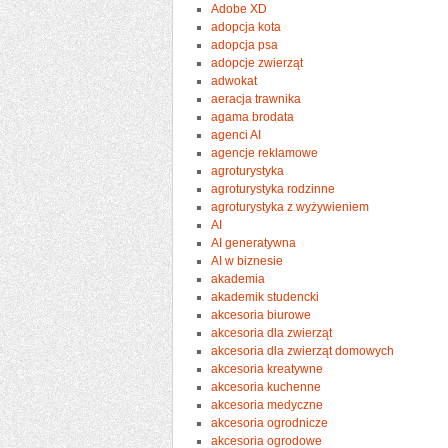
Adobe XD
adopcja kota
adopcja psa
adopcje zwierząt
adwokat
aeracja trawnika
agama brodata
agenci AI
agencje reklamowe
agroturystyka
agroturystyka rodzinne
agroturystyka z wyżywieniem
AI
AI generatywna
AI w biznesie
akademia
akademik studencki
akcesoria biurowe
akcesoria dla zwierząt
akcesoria dla zwierząt domowych
akcesoria kreatywne
akcesoria kuchenne
akcesoria medyczne
akcesoria ogrodnicze
akcesoria ogrodowe