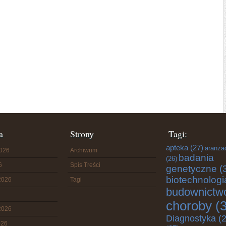
a
Strony
Tagi:
apteka
(27)
aranża
2026
Archiwum
badania
(26)
6
Spis Treści
genetyczne
(
biotechnologi
2026
Tagi
budownictw
choroby
(3
2026
Diagnostyka
(2
026