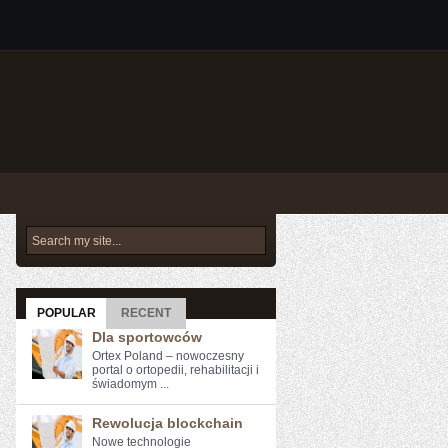
POPULAR
RECENT
Dla sportowców
Ortex Poland – nowoczesny
portal o ortopedii, rehabilitacji i
świadomym ...
Rewolucja blockchain
Nowe ​technologie