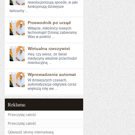
rewolucjonizują sposób, w jaki
funkcjonują dzisiejsze
łańcuchy ...
Przewodnik po urząd
Witajcie, miłośnicy nowych
technologii! Dzisiaj‍ zabieramy
Was w podróż ...
Wirtualna rzeczywist
Hey, czy ‍wiesz, że świat
medycyny właśnie przechodzi
rewolucyjną ...
Wprowadzenie automat
W dzisiejszych czasach,
automatyzacja odgrywa coraz
większą rolę we ...
Reklama:
Przeczytaj całość
Przeczytaj całość
Odwiedź stronę internetową