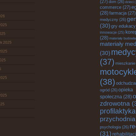
(27)
dom
(26)
dzieci
(
e
commerce
(27)
(28)
farmacja
(27)
026
gen
medyczny
(26)
(30)
2025
gry edukacy
kore
innowacje
(25)
2025
(28)
materiały budowl
ik 2025
materiały me
medyc
2025
(30)
(37)
2025
mieszkanie
5
motocykl
2025
(38)
odchudza
opieka
ogród
(26)
o
2025
społeczna
(28)
zdrowotna
(
025
profilaktyka
przychodnia
re
psychologia
(26)
(31)
rehabilitac