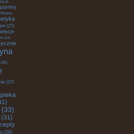
e-
24)
gzaminy
fitness
etyka
jne
(27)
petycje
ane
(24)
dyczne
yna
(26)
e
nie
(27)
pieka
31)
(33)
(31)
cepty
ja
(28)