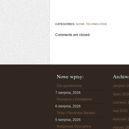
CATEGORIES:
NOWE TECHNOLOGIE
Comments are closed.
Nowe wpisy:
Archiw
Dla sportowców
sierpień 
7 sierpnia, 2026
lipiec 202
Romansy z Dodatkiem
czerwiec 
6 sierpnia, 2026
maj 2026
Testy i Recenzje Sprzętu
kwiecień 
5 sierpnia, 2026
Nietypowe Dyscypliny
marzec 2