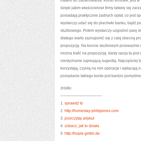
materii do zaoferowania. Konto firmowe, jest 
dzięki jakim właścicielowi firmy łatwiej się za
posiadają praktycznie żadnych opłat, co jest sp
wystarczy udać się do placówki banku, bądź pos
służbowego. Potem wystarczy uzgodnić parę det
dlatego warto zaznajomić się z całą obecną pro
propozycję. Na koncie służbowym przeważnie i
można trafić na propozycję, kiedy opcja ta je
niesłychanie zajmującą sugestią. Najczęściej b
korzystają, czynią na nim operacje i wpłacają 
posiadanie takiego konta jest bardzo pomyślne
źródło:
———————————
1.
sprawdź to
2.
http://homestay-philippines.com
3.
przeczytaj artykuł
4.
zobacz, jak to działa
5.
http://hopla-gmbh.de