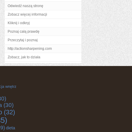
Odwiedź naszą stronę
Zobacz więcej informacji
Kliknij i odkryj
Poznaj całą prawdę
Przeczytaj i poznaj
http://actionsharpening.com
Zobacz, jak to działa
cja wnętrz
30)
a
(30)
o
(32)
5)
9)
dieta