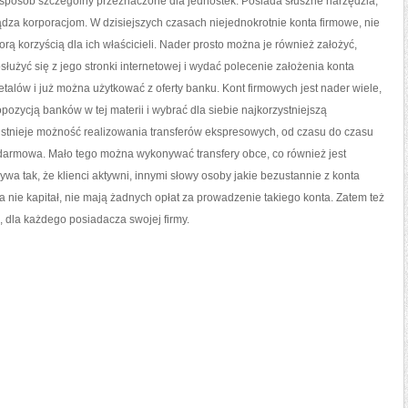
w sposób szczególny przeznaczone dla jednostek. Posiada słuszne narzędzia,
rządza korporacjom. W dzisiejszych czasach niejednokrotnie konta firmowe, nie
orą korzyścią dla ich właścicieli. Nader prosto można je również założyć,
łużyć się z jego stronki internetowej i wydać polecenie założenia konta
alów i już można użytkować z oferty banku. Kont firmowych jest nader wiele,
pozycją banków w tej materii i wybrać dla siebie najkorzystniejszą
stnieje możność realizowania transferów ekspresowych, od czasu do czasu
st darmowa. Mało tego można wykonywać transfery obce, co również jest
ywa tak, że klienci aktywni, innymi słowy osoby jakie bezustannie z konta
na nie kapitał, nie mają żadnych opłat za prowadzenie takiego konta. Zatem też
, dla każdego posiadacza swojej firmy.