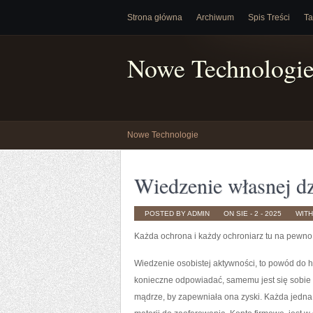
Strona główna
Archiwum
Spis Treści
Ta
Nowe Technologi
Nowe Technologie
Wiedzenie własnej dz
POSTED BY ADMIN
ON SIE - 2 - 2025
WIT
Każda ochrona i każdy ochroniarz tu na pewn
Wiedzenie osobistej aktywności, to powód do h
konieczne odpowiadać, samemu jest się sobie 
mądrze, by zapewniała ona zyski. Każda jedna 