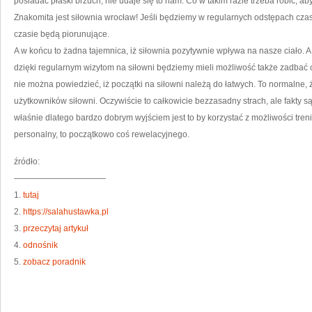
posiadać płaski brzuch, nie udaje się to nam. Co w takim razie trzeba robić, ab
Znakomita jest siłownia wrocław! Jeśli będziemy w regularnych odstępach czas
czasie będą piorunujące.
A w końcu to żadna tajemnica, iż siłownia pozytywnie wpływa na nasze ciało. A
dzięki regularnym wizytom na siłowni będziemy mieli możliwość także zadbać
nie można powiedzieć, iż początki na siłowni należą do łatwych. To normalne,
użytkowników siłowni. Oczywiście to całkowicie bezzasadny strach, ale fakty są ta
właśnie dlatego bardzo dobrym wyjściem jest to by korzystać z możliwości tre
personalny, to początkowo coś rewelacyjnego.
źródło:
———————————
1.
tutaj
2.
https://salahustawka.pl
3.
przeczytaj artykuł
4.
odnośnik
5.
zobacz poradnik