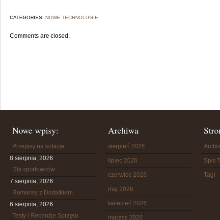
CATEGORIES:
NOWE TECHNOLOGIE
Comments are closed.
Nowe wpisy:
Archiwa
Stro
Przepisy na kolacje
sierpień 2026
Arch
8 sierpnia, 2026
lipiec 2026
Spis T
Dla sportowców
czerwiec 2026
Tagi
7 sierpnia, 2026
maj 2026
Romansy z Dodatkiem
kwiecień 2026
6 sierpnia, 2026
Testy i Recenzje Sprzętu
marzec 2026