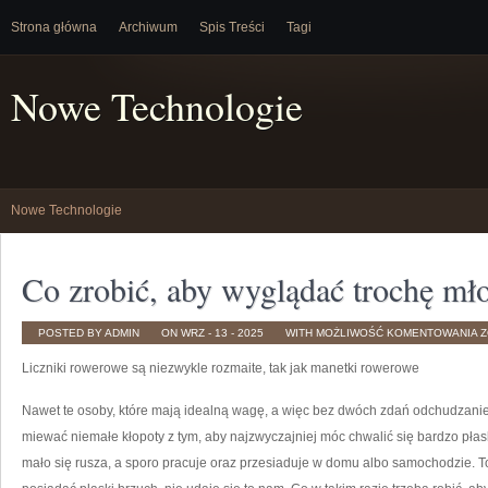
Strona główna
Archiwum
Spis Treści
Tagi
Nowe Technologie
Nowe Technologie
Co zrobić, aby wyglądać trochę młod
C
POSTED BY ADMIN
ON WRZ - 13 - 2025
WITH
MOŻLIWOŚĆ KOMENTOWANIA
Z
Z
A
Liczniki rowerowe są niezwykle rozmaite, tak jak manetki rowerowe
W
T
M
I
Nawet te osoby, które mają idealną wagę, a więc bez dwóch zdań odchudzanie
Ł
miewać niemałe kłopoty z tym, aby najzwyczajniej móc chwalić się bardzo p
mało się rusza, a sporo pracuje oraz przesiaduje w domu albo samochodzie. T