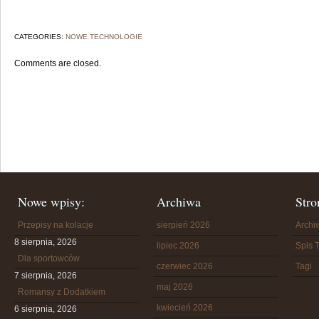
CATEGORIES:
NOWE TECHNOLOGIE
Comments are closed.
Nowe wpisy:
Archiwa
Stro
Przepisy na kolacje
sierpień 2026
Arch
8 sierpnia, 2026
lipiec 2026
Spis T
Dla sportowców
czerwiec 2026
Tagi
7 sierpnia, 2026
maj 2026
Romansy z Dodatkiem
kwiecień 2026
6 sierpnia, 2026