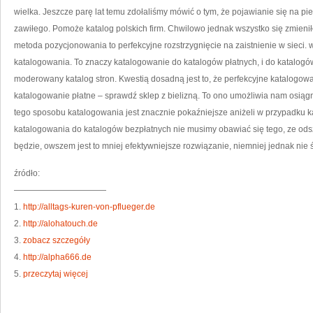
W
wielka. Jeszcze parę lat temu zdołaliśmy mówić o tym, że pojawianie się na p
W
SI
zawiłego. Pomoże katalog polskich firm. Chwilowo jednak wszystko się zmienił
metoda pozycjonowania to perfekcyjne rozstrzygnięcie na zaistnienie w sieci
katalogowania. To znaczy katalogowanie do katalogów płatnych, i do katalo
moderowany katalog stron. Kwestią dosadną jest to, że perfekcyjne katalogowan
katalogowanie płatne – sprawdź sklep z bielizną. To ono umożliwia nam osiąg
tego sposobu katalogowania jest znacznie pokaźniejsze aniżeli w przypadku 
katalogowania do katalogów bezpłatnych nie musimy obawiać się tego, ze ods
będzie, owszem jest to mniej efektywniejsze rozwiązanie, niemniej jednak nie ś
źródło:
———————————
1.
http://alltags-kuren-von-pflueger.de
2.
http://alohatouch.de
3.
zobacz szczegóły
4.
http://alpha666.de
5.
przeczytaj więcej