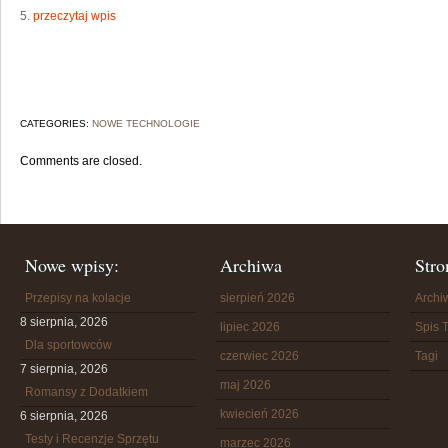
5.
przeczytaj wpis
CATEGORIES:
NOWE TECHNOLOGIE
Comments are closed.
Nowe wpisy:
Archiwa
Stro
Przepisy na kolacje
sierpień 2026
Arch
8 sierpnia, 2026
lipiec 2026
Spis T
Dla sportowców
czerwiec 2026
Tagi
7 sierpnia, 2026
maj 2026
Romansy z Dodatkiem
kwiecień 2026
6 sierpnia, 2026
Testy i Recenzje Sprzętu
marzec 2026