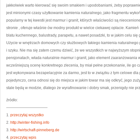
IN
jakkolwiek warto kierować się swoim smakiem i upodobaniami, żeby poprawn
jest minionymi czasy użytkowanie kamienia naturalnego, jako fragmentu wyko
popularny w tej kwestii jest marmur i granit, których właściwości są nieocenion
stronie
, oferuje właśnie ów modny produkt w wielce ciekawej opłacie. Kamie
blatu kuchennego, balustrady, parapetu, a nawet posadzki, to w jakim celu się go
Użycie w wnętrzach domowych czy służbowych takiego kamienia naturalnego p
i szyku. Nie ma się zatem czemu dziwić, że we wszystkich w najwyższym stopni
pensjonatach, włada naturalnie marmur i granit, jako element zaaranżowania w
wcześniejszą ocenę konkretnego zlecenia, by miał pełne przekonanie, ile go c
jest wykonywana bezapelacyjnie za darmo, jest to w związku z tym celowe dla
pojedynczo, cena odnosi się do miejsca w jakim towar ma się odkryć, jego zuży
stale będą w modzie, dlatego że wyrafinowanie i dobry smak, przenigdy nie p
źródło:
———————————
1.
przeczytaj wszystko
2.
http://winter-fishing.info
3.
http://wirtschaft-pinneberg.de
4.
przeczytaj wpis