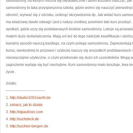
samoobrony, na których można się błyskawicznie i tanim kosztem nauczyć, jak
P
samoobrony to taka przyspieszona szkoła, gdzie wolno się nauczyć pierwotnyc
obronić, wyrwać się z uścisku, uniknąć skrzywdzenia itp. Jak widać kurs samoo
ma właściwej dawki odwagi i jest z natury cnotliwy, powinien taki kurs przebyć. 
spotkań, gdzie uczy się podstawowych kroków samoobrony. Lekcje są prowadz
materii dużo doświadczenia. Mają oni też do tego należyte kwalifikacje i uko
banalny sposób nauczą każdego, na czym polega samoobrona. Zaprezentują to 
kursu, swobodniej to przyswoi i szybciej nauczy się wszystkich podstawowych 
niezwyczajnie użyteczne, o czym przekonało się dużo ich uczestników. Mogą w
zagrożenie wydaje się być niechybne. Kurs samoobrony mało kosztuje, trwa krót
życie .
źródło:
———————————
1.
http://studio1001nacht.de
2.
zobacz, jak to działa
3.
http://stpaullcwc.com
4.
http://suchdeck.de
5.
http://suchen-bergen.de