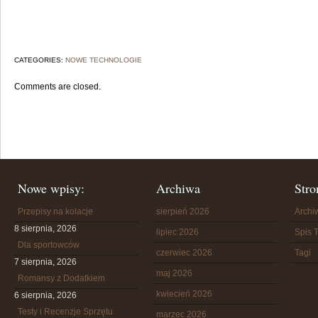
CATEGORIES:
NOWE TECHNOLOGIE
Comments are closed.
Nowe wpisy:
Archiwa
Stro
Przepisy na kolacje
sierpień 2026
Arch
8 sierpnia, 2026
lipiec 2026
Spis T
Dla sportowców
czerwiec 2026
Tagi
7 sierpnia, 2026
maj 2026
Romansy z Dodatkiem
kwiecień 2026
6 sierpnia, 2026
Testy i Recenzje Sprzętu
marzec 2026