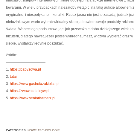
mnóstwo, sklepów internetowych, które udostępniają aukcje internetowe z różn
towarami. W wielu przypadkach należałoby wstąpić, na taką aukcje albowiem zn
oryginalne, i niespotykane – koraliki. Rzecz jasna nie jest to zasadą, jednak je
nietuzinkowym warto wybrać wirtualny sklep, albowiem swoje produkty reklamu
świata. Wobec tego podsumowując, jak przeważnie doba dzisiejszego wieku p
biżuterii, dlatego nawet, jeżeli jesteś wybredna, masz, w czym wybierać oraz
siebie, wystarczy jedynie poszukać.
źródło:
———————————
1.
https://babysowa.pl
2.
tutaj
3.
https://www.gastrofazakielce.pl
4.
https://zwawokolektyw.pl
5.
https://www.seniorharcerz.pl
CATEGORIES:
NOWE TECHNOLOGIE