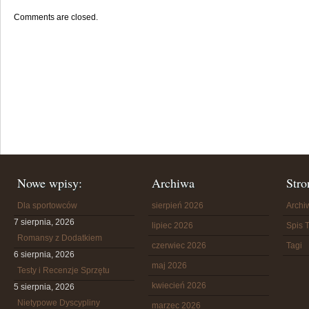
Comments are closed.
Nowe wpisy:
Archiwa
Stro
Dla sportowców
sierpień 2026
Arch
7 sierpnia, 2026
lipiec 2026
Spis T
Romansy z Dodatkiem
czerwiec 2026
Tagi
6 sierpnia, 2026
maj 2026
Testy i Recenzje Sprzętu
kwiecień 2026
5 sierpnia, 2026
Nietypowe Dyscypliny
marzec 2026