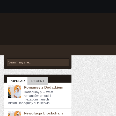
POPULAR
RECENT
Romansy z Dodatkiem
Harlequiny.pl – świat
romansów, emocji i
niezapomnianych
historiiHarlequiny.pl to serwis ...
Rewolucja blockchain