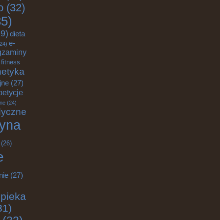
o
(32)
5)
9)
dieta
e-
24)
gzaminy
fitness
etyka
jne
(27)
petycje
ane
(24)
dyczne
yna
(26)
e
nie
(27)
pieka
31)