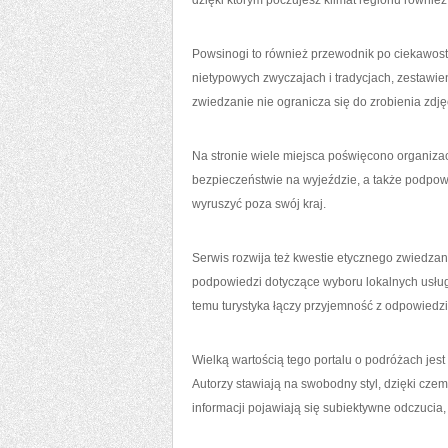
dzięki którym poczujesz klimat regionu również
Powsinogi to również przewodnik po ciekawostk
nietypowych zwyczajach i tradycjach, zestawie
zwiedzanie nie ogranicza się do zrobienia zdjęci
Na stronie wiele miejsca poświęcono organizacj
bezpieczeństwie na wyjeździe, a także podpowie
wyruszyć poza swój kraj.
Serwis rozwija też kwestie etycznego zwiedzani
podpowiedzi dotyczące wyboru lokalnych usług
temu turystyka łączy przyjemność z odpowiedzi
Wielką wartością tego portalu o podróżach jest 
Autorzy stawiają na swobodny styl, dzięki c
informacji pojawiają się subiektywne odczucia,