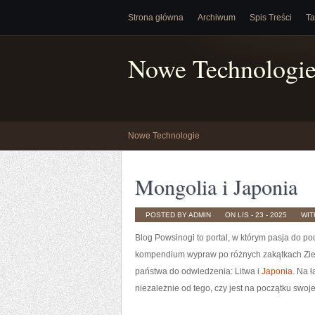
Strona główna
Archiwum
Spis Treści
Ta
Nowe Technologi
Nowe Technologie
Mongolia i Japonia
POSTED BY ADMIN
ON LIS - 23 - 2025
WI
Blog Powsinogi to portal, w którym pasja do po
kompendium wypraw po różnych zakątkach Ziemi,
państwa do odwiedzenia: Litwa i
Japonia
. Na 
niezależnie od tego, czy jest na początku swoje