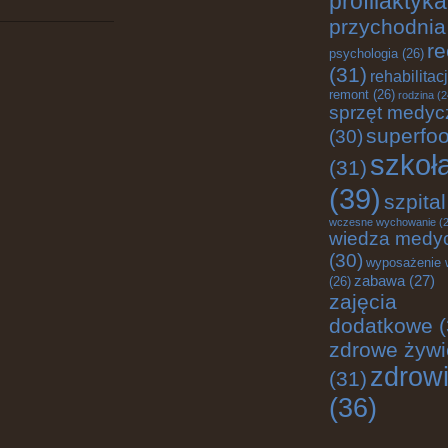
profilaktyka
przychodnia
re
psychologia
(26)
(31)
rehabilitac
remont
(26)
rodzina
(2
sprzęt medyc
superfo
(30)
szkoł
(31)
(39)
szpital
wczesne wychowanie
(2
wiedza medy
(30)
wyposażenie 
zabawa
(27)
(26)
zajęcia
dodatkowe
(
zdrowe żywi
zdrow
(31)
(36)