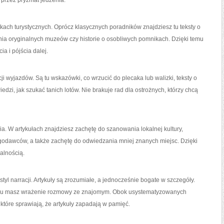
 przez pryzmat jedzenia.
ach turystycznych. Oprócz klasycznych poradników znajdziesz tu teksty o
nia oryginalnych muzeów czy historie o osobliwych pomnikach. Dzięki temu
a i pójścia dalej.
i wyjazdów. Są tu wskazówki, co wrzucić do plecaka lub walizki, teksty o
dzi, jak szukać tanich lotów. Nie brakuje rad dla ostrożnych, którzy chcą
a. W artykułach znajdziesz zachętę do szanowania lokalnej kultury,
odawców, a także zachętę do odwiedzania mniej znanych miejsc. Dzięki
alnością.
styl narracji. Artykuły są zrozumiałe, a jednocześnie bogate w szczegóły.
zemu masz wrażenie rozmowy ze znajomym. Obok usystematyzowanych
 które sprawiają, że artykuły zapadają w pamięć.