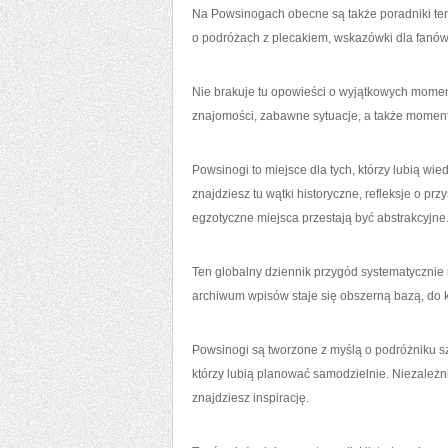
Na Powsinogach obecne są także poradniki te
o podróżach z plecakiem, wskazówki dla fanów 
Nie brakuje tu opowieści o wyjątkowych moment
znajomości, zabawne sytuacje, a także moment
Powsinogi to miejsce dla tych, którzy lubią wie
znajdziesz tu wątki historyczne, refleksje o p
egzotyczne miejsca przestają być abstrakcyjne
Ten globalny dziennik przygód systematycznie r
archiwum wpisów staje się obszerną bazą, do
Powsinogi są tworzone z myślą o podróżniku s
którzy lubią planować samodzielnie. Niezależni
znajdziesz inspirację.