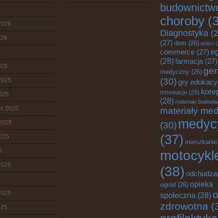
budownictw
choroby
(3
2026
Diagnostyka
(2
026
(27)
dom
(26)
dzieci
(
e
commerce
(27)
(28)
farmacja
(27)
026
gen
medyczny
(26)
(30)
2025
gry edukacy
kore
innowacje
(25)
2025
(28)
materiały budowl
ik 2025
materiały me
medyc
2025
(30)
(37)
2025
mieszkanie
5
motocykl
2025
(38)
odchudza
opieka
ogród
(26)
o
2025
społeczna
(28)
zdrowotna
(
025