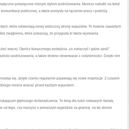
matyczne poświęcone różnym stylom podróżowania. Możesz natrafić na tekst
komunikacji publicznej, a także pomysły na łączenie pracy i podróży.
ach, które odsłaniają mniej widoczną stronę wyjazdów. To historie zawartych
ów zwątpienia, które pokazują, że przygoda to także wyzwania.
dzieć więcej. Oprócz klasycznego podejścia „co zobaczyć i gdzie zjeść”
rzyszłości podróżowania, a także drobne obserwacje z codzienności. Dzięki nim
.
ozwija się, dzięki czemu regularnie pojawiają się nowe inspiracje. Z czasem
 którego można wracać przed każdym wyjazdem.
zukającym głębszego doświadczenia. To blog dla ludzi ciekawych świata,
e od tego, czy marzysz o pierwszym wyjeździe za granicę, na tej stronie