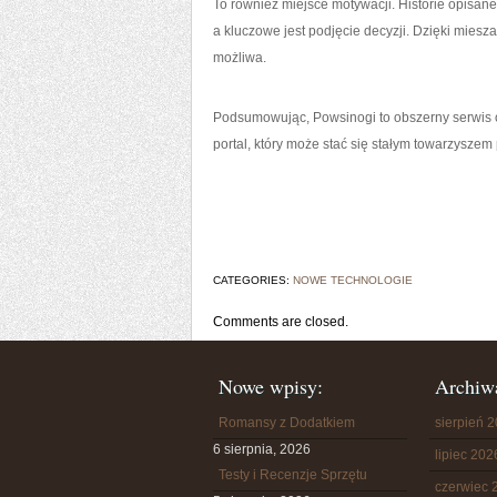
To również miejsce motywacji. Historie opisan
a kluczowe jest podjęcie decyzji. Dzięki miesza
możliwa.
Podsumowując, Powsinogi to obszerny serwis o
portal, który może stać się stałym towarzysze
CATEGORIES:
NOWE TECHNOLOGIE
Comments are closed.
Nowe wpisy:
Archiw
Romansy z Dodatkiem
sierpień 
6 sierpnia, 2026
lipiec 202
Testy i Recenzje Sprzętu
czerwiec 