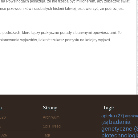
e na Powsinogach pokazują, że nie trzeba być milionerem, aby zobaczyć świat,
nce przewodników i osobistych historii łatwiej jest uwierzyć, że podróż jest
 podróżach, które łączy praktyczne porady z barwnymi opowieściami. To
m planowania wyjazdów, ilekroć szukasz pomysłu na kolejny wyjazd.
a
Strony
Tagi:
apteka
(27)
aranża
2026
Archiwum
badania
(26)
6
Spis Treści
genetyczne
(
biotechnologi
2026
Tagi