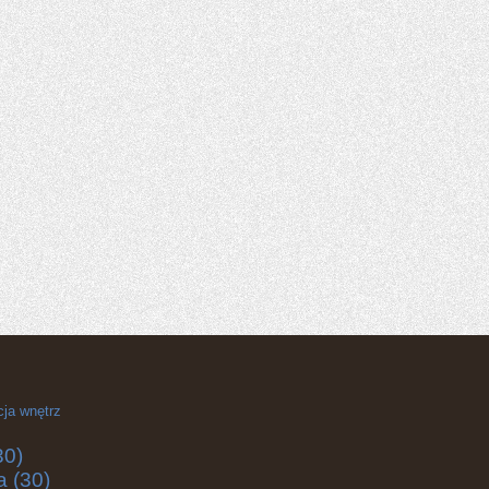
cja wnętrz
30)
a
(30)