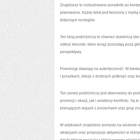
Znajdziesz tu rozbudowane poradniki po konty
planowania. Każdy tekst jest tworzony z myślą 
dotyczące noclegów.
Ten blog podróżniczy to również skarbnicą id
odkryć kierunki, które wciąż pozostają poza g
perspektywy.
Powsinogi stawiają na autentyczność. W teksta
i porażkach, lekcje z drobnych potknięć oraz 
Ten serwis podróżniczy jest skierowany do po
promocji i okazji, jak i amatorzy komfortu. Są
planujących wyjazd z pociechami oraz grup zn
W artykułach znajdziesz pomysły na ułożenie
atrakcjami oraz propozycje aktywności w różnyc