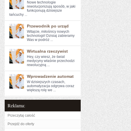
Nowe ​technologie
rewolucjonizują sposób, w jaki
funkcjonują dzisiejsze
łańcuchy ...
Przewodnik po urząd
Witajcie, miłośnicy nowych
technologii! Dzisiaj‍ zabieramy
Was w podróż ...
Wirtualna rzeczywist
Hey, czy ‍wiesz, że świat
medycyny właśnie przechodzi
rewolucyjną ...
Wprowadzenie automat
W dzisiejszych czasach,
automatyzacja odgrywa coraz
większą rolę we ...
Reklama:
Przeczytaj całość
Przejdź do oferty