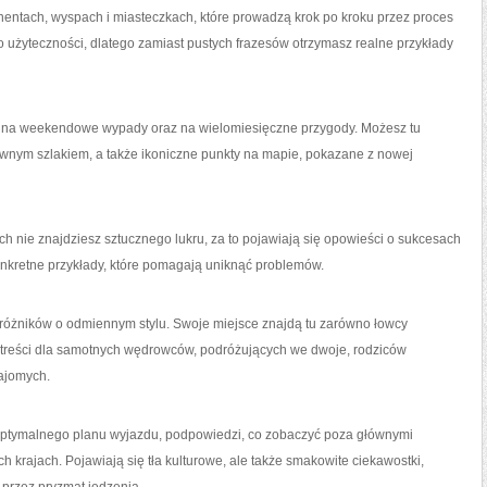
nentach, wyspach i miasteczkach, które prowadzą krok po kroku przez proces
o użyteczności, dlatego zamiast pustych frazesów otrzymasz realne przykłady
ei na weekendowe wypady oraz na wielomiesięczne przygody. Możesz tu
łównym szlakiem, a także ikoniczne punkty na mapie, pokazane z nowej
ch nie znajdziesz sztucznego lukru, za to pojawiają się opowieści o sukcesach
konkretne przykłady, które pomagają uniknąć problemów.
dróżników o odmiennym stylu. Swoje miejsce znajdą tu zarówno łowcy
 tu treści dla samotnych wędrowców, podróżujących we dwoje, rodziców
ajomych.
 optymalnego planu wyjazdu, podpowiedzi, co zobaczyć poza głównymi
h krajach. Pojawiają się tła kulturowe, ale także smakowite ciekawostki,