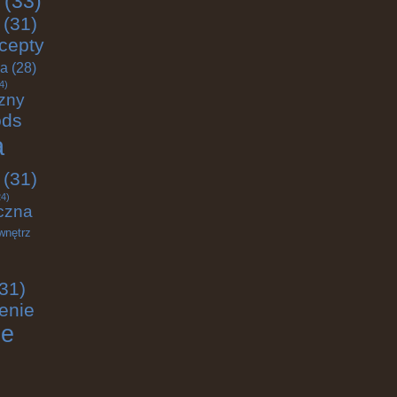
(33)
(31)
cepty
ja
(28)
4)
zny
ods
a
(31)
4)
czna
wnętrz
31)
enie
ie