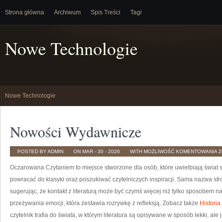
Strona główna
Archiwum
Spis Treści
Tagi
Nowe Technologie
Nowe Technologie
Nowości Wydawnicze
N
POSTED BY ADMIN
ON MAR - 30 - 2026
WITH
MOŻLIWOŚĆ KOMENTOWANIA
Z
W
Oczarowana Czytaniem to miejsce stworzone dla osób, które uwielbiają świat 
powracać do klasyki oraz poszukiwać czytelniczych inspiracji. Sama nazwa stro
sugerując, że kontakt z literaturą może być czymś więcej niż tylko sposobem
przeżywania emocji, która zestawia rozrywkę z refleksją. Zobacz także
Historia
czytelnik trafia do świata, w którym literatura są opisywane w sposób lekki, 