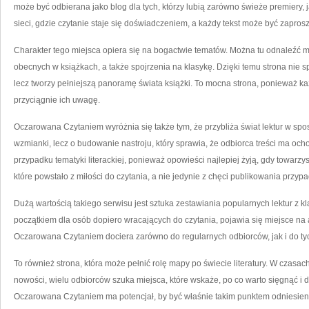
może być odbierana jako blog dla tych, którzy lubią zarówno świeże premiery,
sieci, gdzie czytanie staje się doświadczeniem, a każdy tekst może być zaprosz
Charakter tego miejsca opiera się na bogactwie tematów. Można tu odnaleźć m
obecnych w książkach, a także spojrzenia na klasykę. Dzięki temu strona nie s
lecz tworzy pełniejszą panoramę świata książki. To mocna strona, ponieważ k
przyciągnie ich uwagę.
Oczarowana Czytaniem wyróżnia się także tym, że przybliża świat lektur w spos
wzmianki, lecz o budowanie nastroju, który sprawia, że odbiorca treści ma och
przypadku tematyki literackiej, ponieważ opowieści najlepiej żyją, gdy towarzy
które powstało z miłości do czytania, a nie jedynie z chęci publikowania przyp
Dużą wartością takiego serwisu jest sztuka zestawiania popularnych lektur z k
początkiem dla osób dopiero wracających do czytania, pojawia się miejsce na
Oczarowana Czytaniem dociera zarówno do regularnych odbiorców, jak i do tyc
To również strona, która może pełnić rolę mapy po świecie literatury. W czasach,
nowości, wielu odbiorców szuka miejsca, które wskaże, po co warto sięgnąć i
Oczarowana Czytaniem ma potencjał, by być właśnie takim punktem odniesien