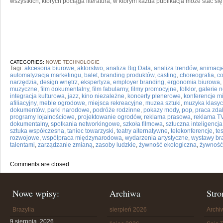
wszystkich, których pociąga literatura, w którym każda publikacja może stać si
CATEGORIES:
NOWE TECHNOLOGIE
Tagi:
akcesoria biurowe
,
aktorstwo
,
analiza Big Data
,
analiza trendów
,
animacj
automatyzacja marketingu
,
balet
,
branding produktów
,
casting
,
choreografia
,
co
narzędzia
,
design wnętrz
,
ekspertyza
,
employer branding
,
ergonomia biurowa
,
muzyczne
,
film dokumentalny
,
film fabularny
,
filmy promocyjne
,
folklor
,
galerie 
integracja kulturowa
,
jazz
,
kino niezależne
,
koncerty plenerowe
,
konferencje 
afiliacyjny
,
meble ogrodowe
,
miejsca rekreacyjne
,
muzea sztuki
,
muzyka klasy
dokumentów
,
parki narodowe
,
podróże rodzinne
,
pokazy mody
,
pop
,
praca zda
programy lojalnościowe
,
projektowanie ogrodów
,
reklama prasowa
,
reklama T
dokumentalny
,
spotkania networkingowe
,
szkoła filmowa
,
sztuczna inteligencja
sztuka współczesna
,
taniec towarzyski
,
teatry alternatywne
,
telekonferencje
,
te
rozwojowe
,
współpraca międzynarodowa
,
wydarzenia artystyczne
,
wystawy b
talentami
,
zarządzanie zmianą
,
zasoby ludzkie
,
żywność ekologiczna
,
żywność
Comments are closed.
Nowe wpisy:
Archiwa
Stro
Brazylia
sierpień 2026
Arch
9 sierpnia, 2026