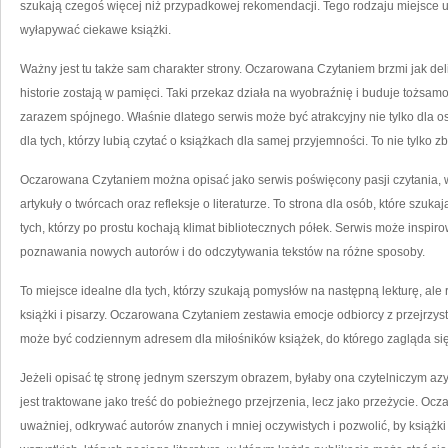
szukają czegoś więcej niż przypadkowej rekomendacji. Tego rodzaju miejsce u
wyłapywać ciekawe książki.
Ważny jest tu także sam charakter strony. Oczarowana Czytaniem brzmi jak del
historie zostają w pamięci. Taki przekaz działa na wyobraźnię i buduje tożsamo
zarazem spójnego. Właśnie dlatego serwis może być atrakcyjny nie tylko dla o
dla tych, którzy lubią czytać o książkach dla samej przyjemności. To nie tylko 
Oczarowana Czytaniem można opisać jako serwis poświęcony pasji czytania, w k
artykuły o twórcach oraz refleksje o literaturze. To strona dla osób, które szuka
tych, którzy po prostu kochają klimat bibliotecznych półek. Serwis może inspir
poznawania nowych autorów i do odczytywania tekstów na różne sposoby.
To miejsce idealne dla tych, którzy szukają pomysłów na następną lekturę, ale r
książki i pisarzy. Oczarowana Czytaniem zestawia emocje odbiorcy z przejrzy
może być codziennym adresem dla miłośników książek, do którego zagląda się 
Jeżeli opisać tę stronę jednym szerszym obrazem, byłaby ona czytelniczym azy
jest traktowane jako treść do pobieżnego przejrzenia, lecz jako przeżycie. Oc
uważniej, odkrywać autorów znanych i mniej oczywistych i pozwolić, by książk