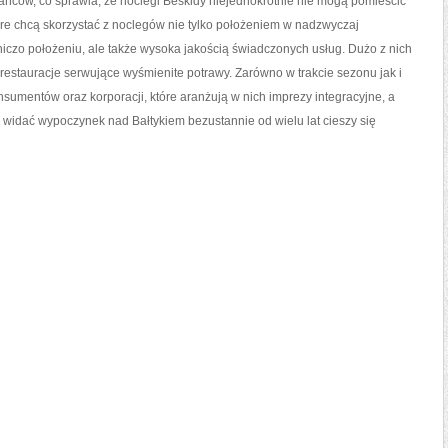
krańców, co sprawia, że noclegi Beskidy niejednokrotnie nie mogą pomieścić
óre chcą skorzystać z noclegów nie tylko położeniem w nadzwyczaj
niczo położeniu, ale także wysoka jakością świadczonych usług. Dużo z nich
restauracje serwujące wyśmienite potrawy. Zarówno w trakcie sezonu jak i
onsumentów oraz korporacji, które aranżują w nich imprezy integracyjne, a
widać wypoczynek nad Bałtykiem bezustannie od wielu lat cieszy się