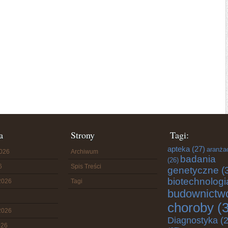
a
Strony
Tagi:
apteka
(27)
aranża
2026
Archiwum
badania
(26)
6
Spis Treści
genetyczne
(
biotechnologi
2026
Tagi
budownictw
choroby
(3
2026
Diagnostyka
(2
026