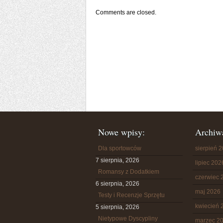
Comments are closed.
Nowe wpisy:
Archiw
Dla sportowców
sierpień 
7 sierpnia, 2026
lipiec 202
Romansy z Dodatkiem
czerwiec 
6 sierpnia, 2026
maj 2026
Testy i Recenzje Sprzętu
kwiecień 
5 sierpnia, 2026
Nietypowe Dyscypliny
marzec 2