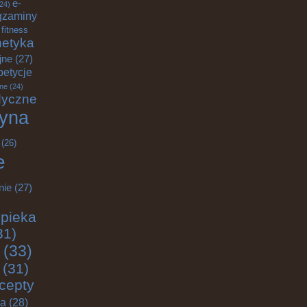
e-
24)
gzaminy
fitness
etyka
jne
(27)
petycje
ane
(24)
dyczne
yna
(26)
e
nie
(27)
pieka
31)
(33)
(31)
cepty
ja
(28)