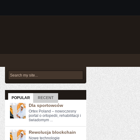
POPULAR
RECENT
Dla sportowców
Ortex Poland – nowoczesny
portal o ortopedii, rehabilitacji i
świadomym ...
Rewolucja blockchain
Nowe ​technologie