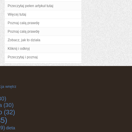
Przeczytaj pełen artykuł tutaj
Więcej tutaj
Poznaj całą prawdę
Poznaj całą prawdę
Zobacz, jak to działa
Kliknij i odkryj
Przeczytaj i poznaj
cja wnętrz
30)
a
(30)
o
(32)
5)
9)
dieta