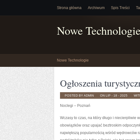
Strona główna
Archiwum
Spis Treści
Ta
Nowe Technologi
Nowe Technologie
Ogłoszenia turystycz
POSTED BY ADMIN
ON LIP - 18 - 2025
WI
Noclegi – Poznań
Wczasy to czas, na który długo i niecierpliwi
obowiązków oraz upajać beztroskim odpoczynki
największą popularnością wśród wędrowców rad