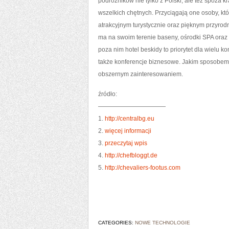
podróżników nie tylko z Polski, ale też spoza 
wszelkich chętnych. Przyciągają one osoby, kt
atrakcyjnym turystycznie oraz pięknym przyrod
ma na swoim terenie baseny, ośrodki SPA oraz 
poza nim hotel beskidy to priorytet dla wielu k
także konferencje biznesowe. Jakim sposobem 
obszernym zainteresowaniem.
źródło:
———————————
1.
http://centralbg.eu
2.
więcej informacji
3.
przeczytaj wpis
4.
http://chefbloggt.de
5.
http://chevaliers-footus.com
CATEGORIES:
NOWE TECHNOLOGIE