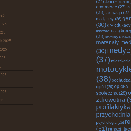
(27)
dom
(26)
dzieci
(
e
commerce
(27)
(28)
farmacja
(27)
026
gen
medyczny
(26)
(30)
2025
gry edukacy
kore
innowacje
(25)
2025
(28)
materiały budowl
ik 2025
materiały me
medyc
2025
(30)
(37)
2025
mieszkanie
5
motocykl
2025
(38)
odchudza
opieka
ogród
(26)
o
2025
społeczna
(28)
zdrowotna
(
025
profilaktyka
przychodnia
re
psychologia
(26)
(31)
rehabilitac