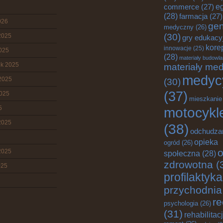
e
commerce
(27)
(28)
farmacja
(27)
026
gen
medyczny
(26)
(30)
2025
gry edukacy
kore
innowacje
(25)
2025
(28)
materiały budowl
ik 2025
materiały me
medyc
2025
(30)
(37)
2025
mieszkanie
5
motocykl
2025
(38)
odchudza
opieka
ogród
(26)
o
2025
społeczna
(28)
zdrowotna
(
025
profilaktyka
przychodnia
re
psychologia
(26)
(31)
rehabilitac