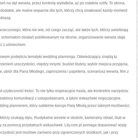
 na styl wesela, przez kontrolę wydatków, aż po ostatnie szlify. To strona,
ko dodatek, ale realne wsparcie dla tych, którzy chcą smakować każdy moment
obiazg.
arzeczonego, która nie wie, od czego zacząć, ale także tych, którzy uwielbiają
ięki schematom działań publikowanym na stronie, organizowanie wesela staje
ać z uśmiechem.
ksowym podejściu tematyki wedding planningu. Odwiedzający znajdą tu
zeniem uroczystości, między innymi: budżet ślubny, wybór miejsca przyjęcia,
e, ubiór dla Pana Młodego, zaproszenia i papeteria, scenariusz wesela, film z
 użyteczność treści. To nie tylko inspiracyjne hasła, ale konkretne narzędzia:
 szablony komunikacji z usługodawcami, a także wskazówki negocjacyjne.
dding plannerem, który subtelnie kieruje Parę Młodą przez labirynt możliwości.
h, którzy szukają stylu. Rustykalne wesele w stodole, kameralny obiad, ślub w
wany za pomocą przydatnych wskazówek. Lily.com.pl pomaga dopasować wizję
czystość jest możliwe zarówno przy ograniczonych środkach, jak i przy