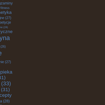
gzaminy
fitness
etyka
jne
(27)
petycje
ane
(24)
dyczne
yna
(26)
e
nie
(27)
pieka
31)
(33)
(31)
cepty
ja
(28)