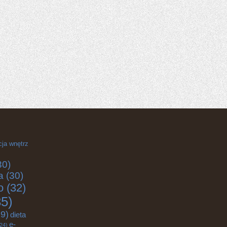
cja wnętrz
30)
a
(30)
o
(32)
5)
9)
dieta
e-
24)