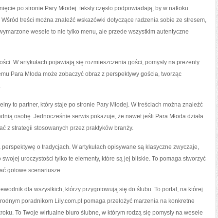
tanięcie po stronie Pary Młodej. teksty często podpowiadają, by w natłoku
ci. Wśród treści można znaleźć wskazówki dotyczące radzenia sobie ze stresem,
że wymarzone wesele to nie tylko menu, ale przede wszystkim autentyczne
ości. W artykułach pojawiają się rozmieszczenia gości, pomysły na prezenty
 temu Para Młoda może zobaczyć obraz z perspektywy gościa, tworząc
.
elny to partner, który staje po stronie Pary Młodej. W treściach można znaleźć
ednią osobę. Jednocześnie serwis pokazuje, że nawet jeśli Para Młoda działa
ać z strategii stosowanych przez praktyków branży.
za perspektywę o tradycjach. W artykułach opisywane są klasyczne zwyczaje,
ojej uroczystości tylko te elementy, które są jej bliskie. To pomaga stworzyć
ać gotowe scenariusze.
odnik dla wszystkich, którzy przygotowują się do ślubu. To portal, na której
norodnym poradnikom Lily.com.pl pomaga przełożyć marzenia na konkretne
kroku. To Twoje wirtualne biuro ślubne, w którym rodzą się pomysły na wesele