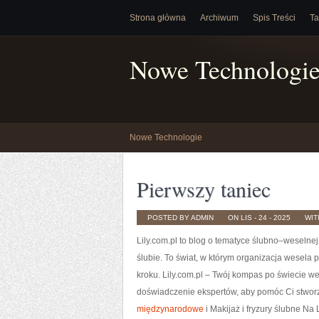
Strona główna
Archiwum
Spis Treści
Ta
Nowe Technologi
Nowe Technologie
Pierwszy taniec
POSTED BY ADMIN
ON LIS - 24 - 2025
WI
Lily.com.pl to blog o tematyce ślubno–weselne
ślubie. To świat, w którym organizacja wesela 
kroku. Lily.com.pl – Twój kompas po świecie w
doświadczenie ekspertów, aby pomóc Ci stwo
międzynarodowe
i Makijaż i fryzury ślubne N