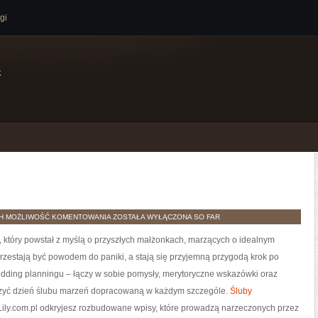
gi
e
PIERWSZY
TH
MOŻLIWOŚĆ KOMENTOWANIA
ZOSTAŁA WYŁĄCZONA
SO FAR
TANIEC
j, który powstał z myślą o przyszłych małżonkach, marzących o idealnym
przestają być powodem do paniki, a stają się przyjemną przygodą krok po
edding planningu – łączy w sobie pomysły, merytoryczne wskazówki oraz
rzyć dzień ślubu marzeń dopracowaną w każdym szczególe.
Śluby
a Lily.com.pl odkryjesz rozbudowane wpisy, które prowadzą narzeczonych przez