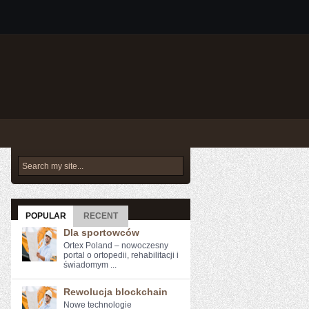
POPULAR
RECENT
Dla sportowców
Ortex Poland – nowoczesny
portal o ortopedii, rehabilitacji i
świadomym ...
Rewolucja blockchain
Nowe ​technologie