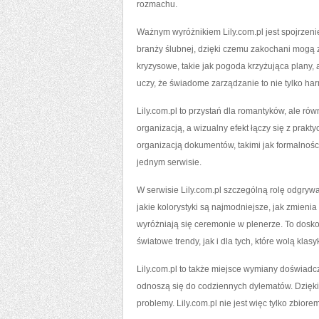
rozmachu.
Ważnym wyróżnikiem Lily.com.pl jest spojrzenie
branży ślubnej, dzięki czemu zakochani mogą 
kryzysowe, takie jak pogoda krzyżująca plany, 
uczy, że świadome zarządzanie to nie tylko h
Lily.com.pl to przystań dla romantyków, ale równ
organizacją, a wizualny efekt łączy się z prakt
organizacją dokumentów, takimi jak formalnoś
jednym serwisie.
W serwisie Lily.com.pl szczególną rolę odgry
jakie kolorystyki są najmodniejsze, jak zmieni
wyróżniają się ceremonie w plenerze. To dosk
światowe trendy, jak i dla tych, które wolą klasy
Lily.com.pl to także miejsce wymiany doświadc
odnoszą się do codziennych dylematów. Dzięki t
problemy. Lily.com.pl nie jest więc tylko zbio