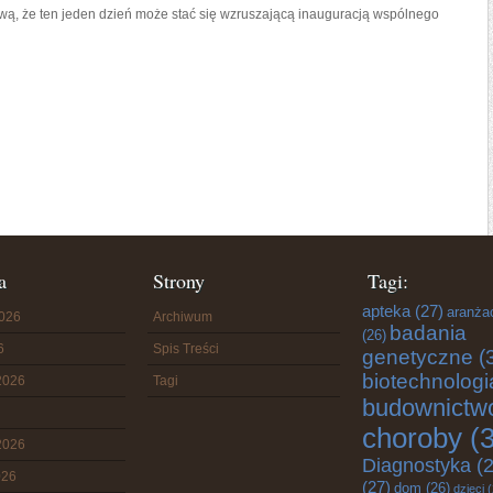
ywą, że ten jeden dzień może stać się wzruszającą inauguracją wspólnego
a
Strony
Tagi:
apteka
(27)
aranża
2026
Archiwum
badania
(26)
6
Spis Treści
genetyczne
(
biotechnologi
2026
Tagi
budownictw
choroby
(3
2026
Diagnostyka
(2
026
(27)
dom
(26)
dzieci
(