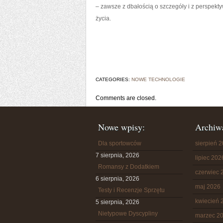
– zawsze z dbałością o szczegóły i z perspekt
życia.
CATEGORIES:
NOWE TECHNOLOGIE
Comments are closed.
Nowe wpisy:
Archiw
Dla sportowców
sierpień 
7 sierpnia, 2026
lipiec 202
Romansy z Dodatkiem
czerwiec 
6 sierpnia, 2026
maj 2026
Testy i Recenzje Sprzętu
kwiecień 
5 sierpnia, 2026
Nietypowe Dyscypliny
marzec 2