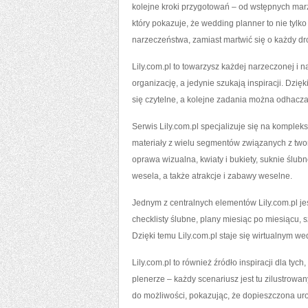
kolejne kroki przygotowań – od wstępnych marzeń
który pokazuje, że wedding planner to nie tyl
narzeczeństwa, zamiast martwić się o każdy dr
Lily.com.pl to towarzysz każdej narzeczonej i n
organizację, a jedynie szukają inspiracji. Dz
się czytelne, a kolejne zadania można odhacz
Serwis Lily.com.pl specjalizuje się na komple
materiały z wielu segmentów związanych z twor
oprawa wizualna, kwiaty i bukiety, suknie ślubn
wesela, a także atrakcje i zabawy weselne.
Jednym z centralnych elementów Lily.com.pl jest
checklisty ślubne, plany miesiąc po miesiącu,
Dzięki temu Lily.com.pl staje się wirtualnym we
Lily.com.pl to również źródło inspiracji dla tyc
plenerze – każdy scenariusz jest tu zilustro
do możliwości, pokazując, że dopieszczona uro