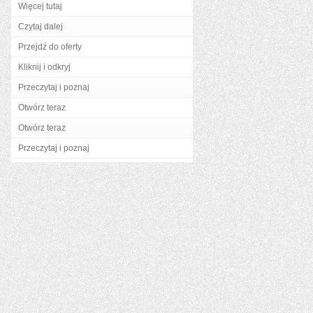
Więcej tutaj
Czytaj dalej
Przejdź do oferty
Kliknij i odkryj
Przeczytaj i poznaj
Otwórz teraz
Otwórz teraz
Przeczytaj i poznaj