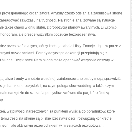
 profesjonalnego organizatora. Artykuły często odsłaniają zakulisową stronę
zareagować zawczasu na trudności. Na stronie analizowane są sytuacje
ale także chaos w dniu ślubu, z propozycją planów awaryjnych. Lily.com.pl
armonogram, ale przede wszystkim poczucie bezpieczeństwa.
ież przestrzeń dla tych, którzy kochają tabele i listy. Emocje idą tu w parze z
ycznymi rozwiązaniami. Porady dotyczące dekoracji przeplatają się z
ci ślubne. Dzięki temu Para Młoda może opanować wszystkie obszary w
wają także trendy w modzie weselnej. zainteresowane osoby mogą sprawdzić,
a się charakter uroczystości, na czym polega slow wedding, a także czym
onałe narzędzie do szukania pomysłów zarówno dla par, które śledzą
kę.
zeń. wątpliwości narzeczonych są punktem wyjścia do poradników, które
emu treści na stronie są bliskie rzeczywistości i rozwiązują konkretne
rem teorii, ale aktywnym przewodnikiem w miesiącach przygotowań.