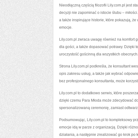
Nieodłączną częścią filozofii Lily.com.pl jest s
decyzji nie zapominać o istocie ślubu – miłoś
a także inspirujące historie, które pokazują, 
emocje.
Lily.com.pl zwraca uwagę również na komfort g
dla gości, a także dopasować potrawy. Dzięki
uroczystość gościnną dla wszystkich obecnych
Strona Lily.com.pl podkreśla, że konsultant wes
opis zakresu usług, a także jak wybrać odpowi
bez profesjonalnego konsultanta, może korzyst
Lily.com.pl to dodatkowo serwis, które poszer
dzięki czemu Para Młoda może zdecydować do sw
spersonalizowaną ceremonię, zamiast odtwarz
Podsumowując, Lily.com.pl to kompleksowy przew
emocje idą w parze z organizacją. Dzięki róż
działania, a następnie zrealizować go krok po 