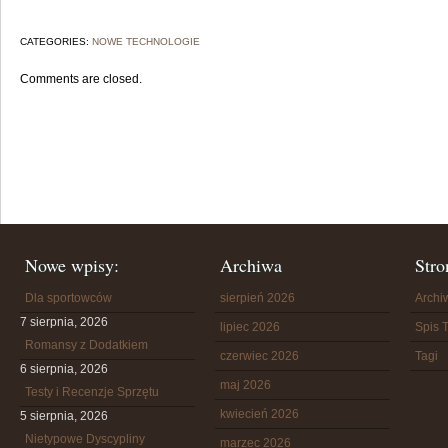
CATEGORIES:
NOWE TECHNOLOGIE
Comments are closed.
Nowe wpisy:
Archiwa
Stro
Dla sportowców
sierpień 2026
Arch
7 sierpnia, 2026
lipiec 2026
Spis T
Romansy z Dodatkiem
czerwiec 2026
Tagi
6 sierpnia, 2026
maj 2026
Testy i Recenzje Sprzętu
kwiecień 2026
5 sierpnia, 2026
Nietypowe Dyscypliny
marzec 2026