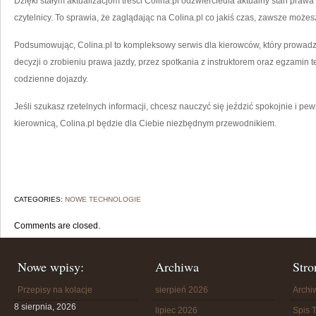
Dzięki stałym aktualizacjom treści Colina.pl odzwierciedla aktualny stan prawa 
czytelnicy. To sprawia, że zaglądając na Colina.pl co jakiś czas, zawsze możesz
Podsumowując, Colina.pl to kompleksowy serwis dla kierowców, który prowadzi
decyzji o zrobieniu prawa jazdy, przez spotkania z instruktorem oraz egzamin t
codzienne dojazdy.
Jeśli szukasz rzetelnych informacji, chcesz nauczyć się jeździć spokojnie i p
kierownicą, Colina.pl będzie dla Ciebie niezbędnym przewodnikiem.
CATEGORIES:
NOWE TECHNOLOGIE
Comments are closed.
Nowe wpisy:
Archiwa
Stro
Przepisy na kolacje
sierpień 2026
Arch
8 sierpnia, 2026
lipiec 2026
Spis T