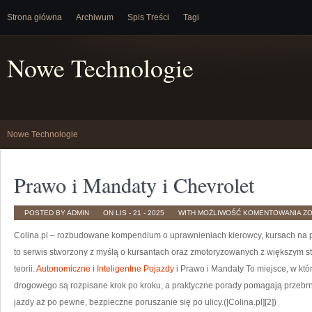
Strona główna
Archiwum
Spis Treści
Tagi
Nowe Technologie
Nowe Technologie
Prawo i Mandaty i Chevrolet
P
POSTED BY ADMIN
ON LIS - 21 - 2025
WITH
MOŻLIWOŚĆ KOMENTOWANIA
Z
I
MA
Colina.pl – rozbudowane kompendium o uprawnieniach kierowcy, kursach na p
I
CH
to serwis stworzony z myślą o kursantach oraz zmotoryzowanych z większym s
teorii.
Autonomiczne i Inteligentne Pojazdy
i Prawo i Mandaty To miejsce, w kt
drogowego są rozpisane krok po kroku, a praktyczne porady pomagają przebrn
jazdy aż po pewne, bezpieczne poruszanie się po ulicy.([Colina.pl][2])