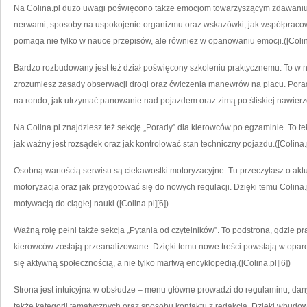
Na Colina.pl dużo uwagi poświęcono także emocjom towarzyszącym zdawaniu.
nerwami, sposoby na uspokojenie organizmu oraz wskazówki, jak współpracowa
pomaga nie tylko w nauce przepisów, ale również w opanowaniu emocji.([Colina
Bardzo rozbudowany jest też dział poświęcony szkoleniu praktycznemu. To w
zrozumiesz zasady obserwacji drogi oraz ćwiczenia manewrów na placu. Poradn
na rondo, jak utrzymać panowanie nad pojazdem oraz zimą po śliskiej nawierz
Na Colina.pl znajdziesz też sekcję „Porady” dla kierowców po egzaminie. To teks
jak ważny jest rozsądek oraz jak kontrolować stan techniczny pojazdu.([Colina.p
Osobną wartością serwisu są ciekawostki motoryzacyjne. Tu przeczytasz o aktu
motoryzacja oraz jak przygotować się do nowych regulacji. Dzięki temu Colina.
motywacją do ciągłej nauki.([Colina.pl][6])
Ważną rolę pełni także sekcja „Pytania od czytelników”. To podstrona, gdzie 
kierowców zostają przeanalizowane. Dzięki temu nowe treści powstają w oparci
się aktywną społecznością, a nie tylko martwą encyklopedią.([Colina.pl][6])
Strona jest intuicyjna w obsłudze – menu główne prowadzi do regulaminu, da
także kategorii tematycznych oraz sposobu kontaktu z redakcją. Dzięki wbud