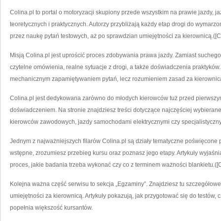
Colina.pl to portal o motoryzacji skupiony przede wszystkim na prawie jazdy, 
teoretycznych i praktycznych. Autorzy przybliżają każdy etap drogi do wymar
przez naukę pytań testowych, aż po sprawdzian umiejętności za kierownicą.([Col
Misją Colina.pl jest uprościć proces zdobywania prawa jazdy. Zamiast suchego,
czytelne omówienia, realne sytuacje z drogi, a także doświadczenia praktyków. 
mechanicznym zapamiętywaniem pytań, lecz rozumieniem zasad za kierownicą.(
Colina.pl jest dedykowana zarówno do młodych kierowców tuż przed pierwszym
doświadczeniem. Na stronie znajdziesz treści dotyczące najczęściej wybieranej
kierowców zawodowych, jazdy samochodami elektrycznymi czy specjalistycznych
Jednym z najważniejszych filarów Colina.pl są działy tematyczne poświęcone 
wstępne, zrozumiesz przebieg kursu oraz poznasz jego etapy. Artykuły wyjaśni
proces, jakie badania trzeba wykonać czy co z terminem ważności blankietu.([Co
Kolejna ważna część serwisu to sekcja „Egzaminy”. Znajdziesz tu szczegółowe
umiejętności za kierownicą. Artykuły pokazują, jak przygotować się do testów, 
popełnia większość kursantów.