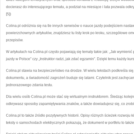
docierasz do interesującego tematu, a podział na miesiące i lata pozwala odkry
[5])
Colina.pl odróżnia się na tle innych serwisów o nauce jazdy podejściem nasta
powierzchownych artykułów, znajdziesz tu listy krok po kroku, szczegółowe o
przepisów.
W artykułach na Colina.pl często pojawiają się tematy takie jak: „Jak wymienić
jazdy w Polsce” czy „Instruktor radzi, jak zdać egzamin”. Dzięki temu każdy kursa
Colina.pl stawia na bezpieczeństwo na drodze. W wielu tekstach podkreśla się
dokumentu, a świadomość zagrożeń buduje się latami. Czytelnik jest zachęcany
jednorazowego zdania testu.
Dla wielu osób Colina.pl może stać się wirtualnym instruktorem. Śledząc kole
odkrywasz sposoby zapamiętywania znaków, a także dowiadujesz się, co zrob
Colina.pl to także źródło pozytywnych historii. Opisy różnych ścieżek rozwoj
teksty o samochodach elektrycznych pokazują, że dokument w portfelu to także s