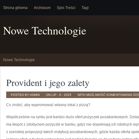
Strona główna
Archiwum
Spis Treści
Tagi
Nowe Technologie
Nowe Technologie
Provident i jego zalety
PRO
POSTED BY ADMIN
ON LIP - 6 - 2025
WITH
MOŻLIWOŚĆ KOMENTOWANIA
ZO
I
JE
Co zrobić, aby wypromować własny lokal z pizzą?
ZAL
Współcześnie na rynku jest bardzo dużo ofert pożyczek pozabankowych. Dzieje
ma kłopot z zdobyciem pożyczki w banku, gdyż nie dopełniają ich istotnych w
z szerokiej propozycji takich instytucji pozabankowych, gdzie każda oferta speł