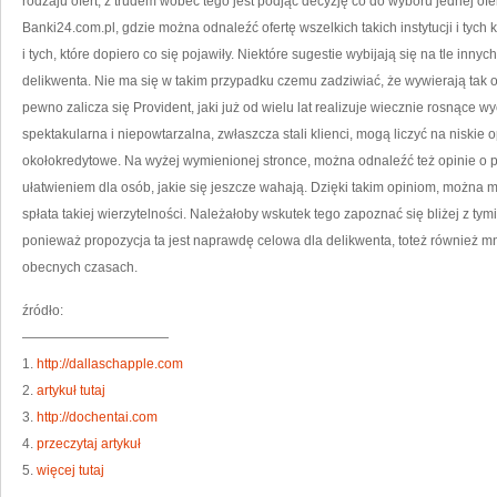
rodzaju ofert, z trudem wobec tego jest podjąć decyzję co do wyboru jednej ofer
Banki24.com.pl, gdzie można odnaleźć ofertę wszelkich takich instytucji i tych k
i tych, które dopiero co się pojawiły. Niektóre sugestie wybijają się na tle inny
delikwenta. Nie ma się w takim przypadku czemu zadziwiać, że wywierają tak 
pewno zalicza się Provident, jaki już od wielu lat realizuje wiecznie rosnące w
spektakularna i niepowtarzalna, zwłaszcza stali klienci, mogą liczyć na niskie 
okołokredytowe. Na wyżej wymienionej stronce, można odnaleźć też opinie o p
ułatwieniem dla osób, jakie się jeszcze wahają. Dzięki takim opiniom, można 
spłata takiej wierzytelności. Należałoby wskutek tego zapoznać się bliżej z tym
ponieważ propozycja ta jest naprawdę celowa dla delikwenta, toteż również 
obecnych czasach.
źródło:
———————————
1.
http://dallaschapple.com
2.
artykuł tutaj
3.
http://dochentai.com
4.
przeczytaj artykuł
5.
więcej tutaj