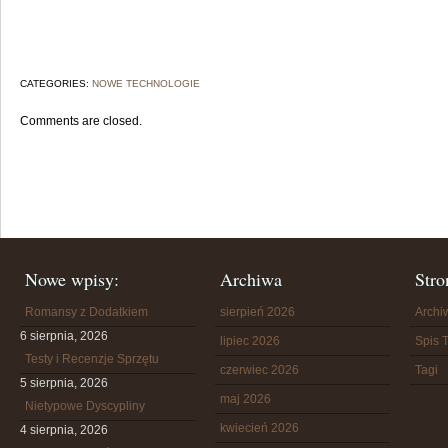
CATEGORIES:
NOWE TECHNOLOGIE
Comments are closed.
Nowe wpisy:
Archiwa
Stro
Romansy z Dodatkiem
sierpień 2026
Arch
6 sierpnia, 2026
lipiec 2026
Spis T
Testy i Recenzje Sprzętu
czerwiec 2026
Tagi
5 sierpnia, 2026
maj 2026
Nietypowe Dyscypliny
kwiecień 2026
4 sierpnia, 2026