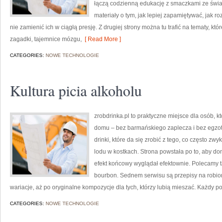
łączą codzienną edukację z smaczkami ze świata
materiały o tym, jak lepiej zapamiętywać, jak r
nie zamienić ich w ciągłą presję. Z drugiej strony można tu trafić na tematy, 
zagadki, tajemnice mózgu,
[ Read More ]
CATEGORIES:
NOWE TECHNOLOGIE
Kultura picia alkoholu
zrobdrinka.pl to praktyczne miejsce dla osób, k
domu – bez barmańskiego zaplecza i bez egzot
drinki, które da się zrobić z tego, co często zw
lodu w kostkach. Strona powstała po to, aby d
efekt końcowy wyglądał efektownie. Polecamy tak
bourbon. Sednem serwisu są przepisy na robion
wariacje, aż po oryginalne kompozycje dla tych, którzy lubią mieszać. Każdy po
CATEGORIES:
NOWE TECHNOLOGIE