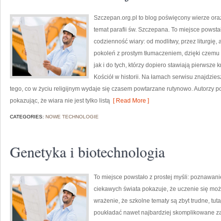
Szczepan.org.pl to blog poświęcony wierze oraz
temat parafii św. Szczepana. To miejsce powst
codzienność wiary: od modlitwy, przez liturgię,
pokoleń z prostym tłumaczeniem, dzięki czemu t
jak i do tych, którzy dopiero stawiają pierwsze kr
Kościół w historii. Na łamach serwisu znajdzie
tego, co w życiu religijnym wydaje się czasem powtarzane rutynowo. Autorzy 
pokazując, że wiara nie jest tylko listą
[ Read More ]
CATEGORIES:
NOWE TECHNOLOGIE
Genetyka i biotechnologia
To miejsce powstało z prostej myśli: poznawani
ciekawych świata pokazuje, że uczenie się moż
wrażenie, że szkolne tematy są zbyt trudne, tu
poukładać nawet najbardziej skomplikowane zag