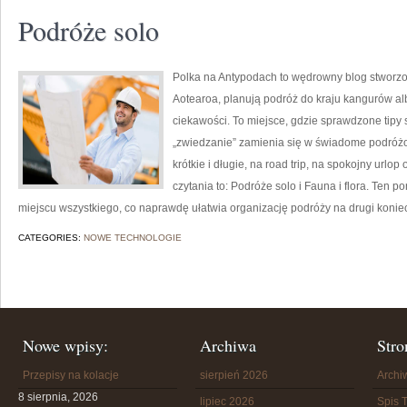
Podróże solo
Polka na Antypodach to wędrowny blog stworzo
Aotearoa, planują podróż do kraju kangurów al
ciekawości. To miejsce, gdzie sprawdzone tipy s
„zwiedzanie” zamienia się w świadome podróżo
krótkie i długie, na road trip, na spokojny url
czytania to: Podróże solo i Fauna i flora. Ten p
miejscu wszystkiego, co naprawdę ułatwia organizację podróży na drugi koniec ś
CATEGORIES:
NOWE TECHNOLOGIE
Nowe wpisy:
Archiwa
Stro
Przepisy na kolacje
sierpień 2026
Arch
8 sierpnia, 2026
lipiec 2026
Spis T