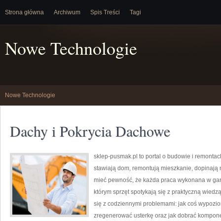
Strona główna
Archiwum
Spis Treści
Tagi
Nowe Technologie
Nowe Technologie
Dachy i Pokrycia Dachowe
sklep-pusmak.pl to portal o budowie i remontach
stawiają dom, remontują mieszkanie, dopinają n
mieć pewność, że każda praca wykonana w gara
którym sprzęt spotykają się z praktyczną wiedz
się z codziennymi problemami: jak coś wypozio
zregenerować usterkę oraz jak dobrać kompone