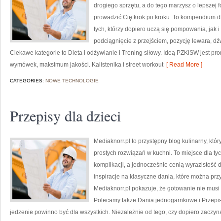
drogiego sprzętu, a do tego marzysz o lepszej fo
prowadzić Cię krok po kroku. To kompendium d
tych, którzy dopiero uczą się pompowania, jak 
podciągnięcie z przejściem, pozycję lewara, d
Ciekawe kategorie to Dieta i odżywianie i Trening siłowy. Ideą PZKiSW jest
wymówek, maksimum jakości. Kalistenika i street workout
[ Read More ]
CATEGORIES:
NOWE TECHNOLOGIE
Przepisy dla dzieci
Mediaknorr.pl to przystępny blog kulinarny, kt
prostych rozwiązań w kuchni. To miejsce dla t
komplikacji, a jednocześnie cenią wyrazistość
inspiracje na klasyczne dania, które można pr
Mediaknorr.pl pokazuje, że gotowanie nie musi
Polecamy także Dania jednogarnkowe i Przepisy 
jedzenie powinno być dla wszystkich. Niezależnie od tego, czy dopiero zacz