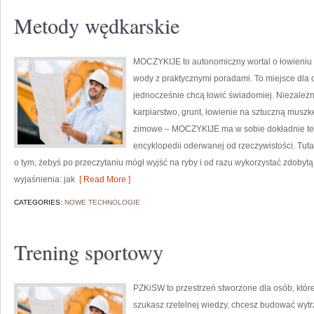
Metody wędkarskie
MOCZYKIJE to autonomiczny wortal o łowieniu ry
wody z praktycznymi poradami. To miejsce dla o
jednocześnie chcą łowić świadomiej. Niezależni
karpiarstwo, grunt, łowienie na sztuczną musz
zimowe – MOCZYKIJE ma w sobie dokładnie ten k
encyklopedii oderwanej od rzeczywistości. Tutaj 
o tym, żebyś po przeczytaniu mógł wyjść na ryby i od razu wykorzystać zdob
wyjaśnienia: jak
[ Read More ]
CATEGORIES:
NOWE TECHNOLOGIE
Trening sportowy
PZKiSW to przestrzeń stworzone dla osób, które 
szukasz rzetelnej wiedzy, chcesz budować wyt