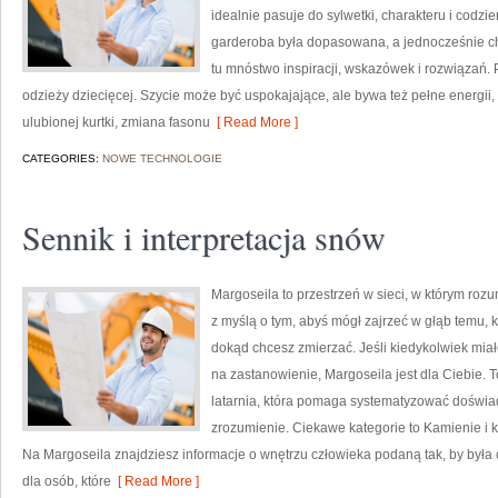
idealnie pasuje do sylwetki, charakteru i codzi
garderoba była dopasowana, a jednocześnie ch
tu mnóstwo inspiracji, wskazówek i rozwiązań.
odzieży dziecięcej. Szycie może być uspokajające, ale bywa też pełne energii
ulubionej kurtki, zmiana fasonu
[ Read More ]
CATEGORIES:
NOWE TECHNOLOGIE
Sennik i interpretacja snów
Margoseila to przestrzeń w sieci, w którym rozu
z myślą o tym, abyś mógł zajrzeć w głąb temu, k
dokąd chcesz zmierzać. Jeśli kiedykolwiek miał
na zastanowienie, Margoseila jest dla Ciebie. T
latarnia, która pomaga systematyzować doświa
zrozumienie. Ciekawe kategorie to Kamienie i k
Na Margoseila znajdziesz informacje o wnętrzu człowieka podaną tak, by była c
dla osób, które
[ Read More ]