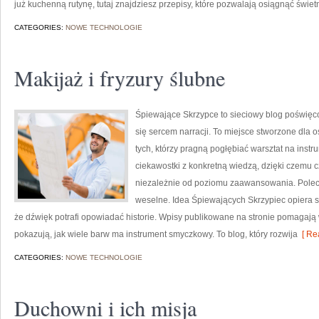
już kuchenną rutynę, tutaj znajdziesz przepisy, które pozwalają osiągnąć świetn
CATEGORIES:
NOWE TECHNOLOGIE
Makijaż i fryzury ślubne
Śpiewające Skrzypce to sieciowy blog poświęco
się sercem narracji. To miejsce stworzone dla o
tych, którzy pragną pogłębiać warsztat na ins
ciekawostki z konkretną wiedzą, dzięki czemu
niezależnie od poziomu zaawansowania. Poleca
weselne. Idea Śpiewających Skrzypiec opiera si
że dźwięk potrafi opowiadać historie. Wpisy publikowane na stronie pomagają
pokazują, jak wiele barw ma instrument smyczkowy. To blog, który rozwija
[ Re
CATEGORIES:
NOWE TECHNOLOGIE
Duchowni i ich misja