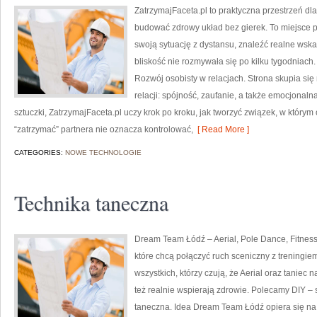
ZatrzymajFaceta.pl to praktyczna przestrzeń dla
budować zdrowy układ bez gierek. To miejsce p
swoją sytuację z dystansu, znaleźć realne wsk
bliskość nie rozmywała się po kilku tygodniach
Rozwój osobisty w relacjach. Strona skupia si
relacji: spójność, zaufanie, a także emocjonal
sztuczki, ZatrzymajFaceta.pl uczy krok po kroku, jak tworzyć związek, w którym
“zatrzymać” partnera nie oznacza kontrolować,
[ Read More ]
CATEGORIES:
NOWE TECHNOLOGIE
Technika taneczna
Dream Team Łódź – Aerial, Pole Dance, Fitness
które chcą połączyć ruch sceniczny z treningiem 
wszystkich, którzy czują, że Aerial oraz taniec na
też realnie wspierają zdrowie. Polecamy DIY – s
taneczna. Idea Dream Team Łódź opiera się na