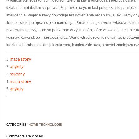
w ostrożnych, rozsądnych ilościach. Zielona kawa odchudzanieoprócz działan
działanie metabolizmu sprawia, że prawie natychmiast polepsza się pamięć kr
inteligencję. Wypicie kawy powoduje też dotlenienie organizm, a jak wiemy gd
tlenu, o wiele polepsza się koncentracja. Ponadto dzięki swoim właściwościo
przeciwutleniaczy, które są potrzebne w życiu osób, które w swojej diecie nie
warzyw. Kawa sklep – sprawdź teraz. Warto wtrącić również o tym, że przyczy
ludziom chorobom, takim jak cukrzyca, kamica żółciowa, a nawet zmniejsza 
1.
mapa strony
2.
artykuly
3.
felietony
4.
mapa strony
5.
artykuly
CATEGORIES:
NOWE TECHNOLOGIE
Comments are closed.