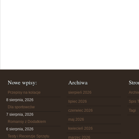
Nowe wpisy:
Archiwa
Stro
Przepisy na kolacje
sierpień 2026
Arch
8 sierpnia, 2026
lipiec 2026
Spis T
Dla sportowców
czerwiec 2026
Tagi
7 sierpnia, 2026
maj 2026
Romansy z Dodatkiem
kwiecień 2026
6 sierpnia, 2026
Testy i Recenzje Sprzętu
marzec 2026