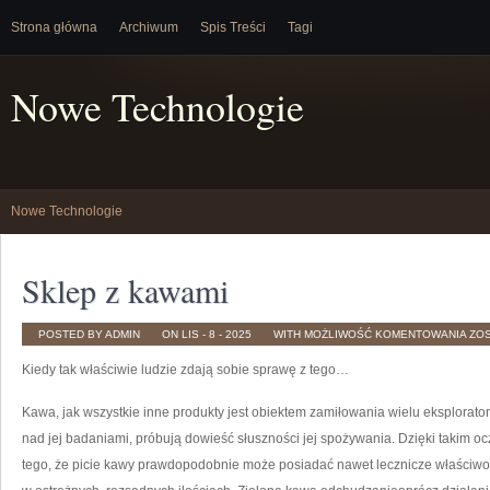
Strona główna
Archiwum
Spis Treści
Tagi
Nowe Technologie
Nowe Technologie
Sklep z kawami
SK
POSTED BY ADMIN
ON LIS - 8 - 2025
WITH
MOŻLIWOŚĆ KOMENTOWANIA
ZO
Z
KA
Kiedy tak właściwie ludzie zdają sobie sprawę z tego…
Kawa, jak wszystkie inne produkty jest obiektem zamiłowania wielu eksplorator
nad jej badaniami, próbują dowieść słuszności jej spożywania. Dzięki takim 
tego, że picie kawy prawdopodobnie może posiadać nawet lecznicze właściwoś