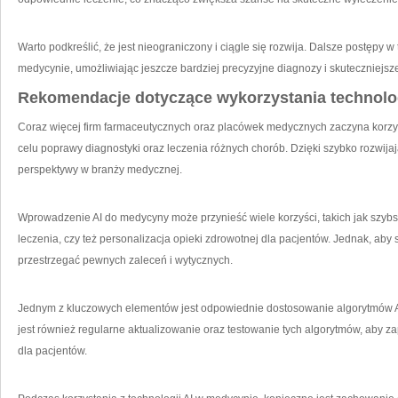
Warto‍ podkreślić, że jest nieograniczony i⁤ ciągle się rozwija. Dalsze postępy w
medycynie, umożliwiając jeszcze bardziej precyzyjne diagnozy i​ skuteczniejsz
Rekomendacje dotyczące wykorzystania technolo
Coraz więcej firm⁢ farmaceutycznych oraz placówek medycznych zaczyna korzysta
celu poprawy diagnostyki oraz ⁤leczenia różnych chorób. Dzięki szybko rozwija
perspektywy‍ w branży medycznej.
Wprowadzenie AI do medycyny może przynieść wiele korzyści, takich jak szyb
leczenia, ⁤czy też personalizacja opieki zdrowotnej‍ dla pacjentów. Jednak, aby 
przestrzegać pewnych zaleceń i ⁢wytycznych.
Jednym⁢ z ​kluczowych ⁢elementów jest ⁤odpowiednie dostosowanie algorytmów
jest również⁤ regularne‍ aktualizowanie ⁤oraz testowanie tych algorytmów, aby
dla pacjentów.