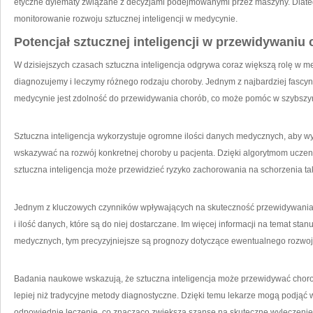
etyczne dylematy związane z decyzjami podejmowanymi przez maszyny. Dlate
monitorowanie rozwoju sztucznej inteligencji w medycynie.
Potencjał sztucznej inteligencji w przewidywaniu
W ⁢dzisiejszych czasach sztuczna inteligencja odgrywa coraz⁢ większą ​rolę w m
diagnozujemy‌ i leczymy różnego​ rodzaju choroby. Jednym ‍z najbardziej fascynu
medycynie jest zdolność do przewidywania chorób, co może pomóc w szybszym 
Sztuczna inteligencja wykorzystuje ogromne ilości danych medycznych, aby wy
wskazywać na rozwój ‌konkretnej choroby u ‌pacjenta. Dzięki algorytmom uczen
sztuczna ‍inteligencja może przewidzieć ‍ryzyko zachorowania na⁣ schorzenia‍ t
Jednym z kluczowych⁢ czynników wpływających na skuteczność przewidywania cho
i ⁢ilość danych, które są do niej dostarczane. Im ⁣więcej informacji na temat s
medycznych, tym precyzyjniejsze są prognozy⁤ dotyczące ewentualnego rozwoj
Badania naukowe wskazują, że sztuczna inteligencja może przewidywać choro
lepiej⁢ niż tradycyjne metody diagnostyczne. Dzięki temu lekarze mogą⁤ podją
odpowiednie leczenie, co znacząco zwiększa szanse ⁣na skuteczne wyleczenie