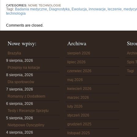
CATEGORIES:
NOWE TECHNOLOGIE
Tagi:
Badania medyczne
,
Diagnostyka
,
Ewolucja
,
innowacje
,
leczenie
,
medycy
technologia
Comments are closed.
Nowe wpisy:
Archiwa
Stro
Brazylia
sierpień 2026
Arch
9 sierpnia, 2026
lipiec 2026
Spis T
Przepisy na kolacje
czerwiec 2026
Tagi
8 sierpnia, 2026
maj 2026
Dla sportowców
kwiecień 2026
7 sierpnia, 2026
Romansy z Dodatkiem
marzec 2026
6 sierpnia, 2026
luty 2026
Testy i Recenzje Sprzętu
styczeń 2026
5 sierpnia, 2026
grudzień 2025
Nietypowe Dyscypliny
4 sierpnia, 2026
listopad 2025