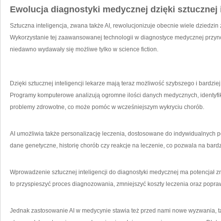
Ewolucja diagnostyki medycznej⁤ dzięki sztucznej i
Sztuczna inteligencja, zwana także AI, rewolucjonizuje obecnie wiele dziedzin ż
Wykorzystanie tej zaawansowanej⁤ technologii w diagnostyce medycznej przynos
niedawno wydawały się możliwe tylko w science ⁤fiction.
Dzięki sztucznej inteligencji ‍lekarze mają teraz możliwość szybszego ‌i bardz
Programy komputerowe​ analizują ogromne ilości ⁣danych medycznych, identyfik
problemy zdrowotne, co może⁤ pomóc w wcześniejszym wykryciu chorób.
AI ⁢umożliwia także personalizację leczenia, dostosowane do indywidualnych 
dane genetyczne, historię chorób ‍czy reakcje na leczenie, ⁣co pozwala na bardz
Wprowadzenie sztucznej inteligencji do diagnostyki medycznej ma potencjał z
to przyspieszyć proces‍ diagnozowania, zmniejszyć koszty leczenia oraz popraw
Jednak zastosowanie⁢ AI w medycynie stawia ​też ⁣przed nami nowe wyzwania, 