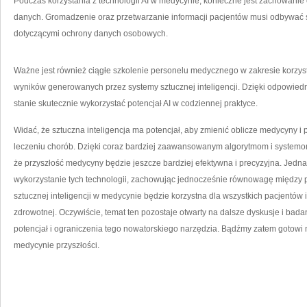
Podczas korzystania z technologii AI w medycynie, konieczne jest zachowan
danych. ⁣Gromadzenie ⁢oraz przetwarzanie informacji pacjentów musi odbywać
dotyczącymi ochrony danych osobowych.
Ważne jest również ciągłe szkolenie personelu medycznego w zakresie korzystani
wyników generowanych przez systemy sztucznej inteligencji. Dzięki odpowiedn
stanie skutecznie wykorzystać potencjał AI w codziennej praktyce.
Widać, ⁤że sztuczna inteligencja ma ⁤potencjał, aby‍ zmienić oblicze medycyny i 
leczeniu⁢ chorób. ​Dzięki‌ coraz bardziej zaawansowanym algorytmom i syst
że przyszłość medycyny będzie jeszcze bardziej efektywna i precyzyjna. Jedn
wykorzystanie tych technologii, zachowując jednocześnie równowagę między p
sztucznej inteligencji w medycynie będzie korzystna dla wszystkich pacjentów ​
zdrowotnej. ⁢Oczywiście, temat‍ ten pozostaje⁤ otwarty na​ dalsze⁣ dyskusje i ​ba
‌potencjał i ograniczenia tego nowatorskiego ⁤narzędzia. Bądźmy zatem gotowi n
medycynie przyszłości.