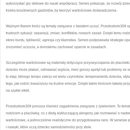
wykorzystać gry stołowe do nauki współpracy. Serwis pokazuje, że rozwój dziec
trzeba kosztownych gadżetów, by tworzyć wartościowe doświadczenia.
Ważnym filarem treści są tematy związane z światem uczuć. Przedszkole309 op
trudnych sytuacji: separacji, zmian, konfliktów, nowych zasad. Dzięki temu rodz
okres buntu, lękliwość, agresja czy kłamstwa. Serwis podpowiada strategie op
zrozumieć uczucia, a dorosłemu zachować oparcie w zasadach.
Szczególnie wartościowe są materiały dotyczące przyzwyczajania do placówki. 
dziecko może płakać, odmawiać wyjścia, mieć gorszy apetyt lub problemy ze 
to etap, którego tempo zależy od wielu czynników: temperamentu dziecka, stylu
tego, jak rodzic towarzyszy na trudne emocje. Dzięki takim treściom łatwiej prz
na szybki efekt.
Przedszkole309 porusza również zagadnienia związane z żywieniem. To temat,
rodzicem a placówką: co z dietą wykluczającą alergeny, jak rozmawiać o nadwra
wartościowe, a jednocześnie realistyczne do przygotowania rano. W serwisie 
i nawyki, które uczą dziecko samodzielności przy stole.