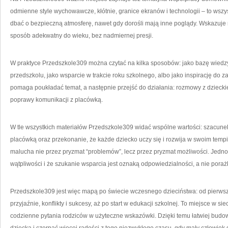
odmienne style wychowawcze, kłótnie, granice ekranów i technologii – to wszy
dbać o bezpieczną atmosferę, nawet gdy dorośli mają inne poglądy. Wskazuje 
sposób adekwatny do wieku, bez nadmiernej presji.
W praktyce Przedszkole309 można czytać na kilka sposobów: jako bazę wiedzy
przedszkolu, jako wsparcie w trakcie roku szkolnego, albo jako inspirację do za
pomaga poukładać temat, a następnie przejść do działania: rozmowy z dzieck
poprawy komunikacji z placówką.
W tle wszystkich materiałów Przedszkole309 widać wspólne wartości: szacune
placówką oraz przekonanie, że każde dziecko uczy się i rozwija w swoim tempi
malucha nie przez pryzmat “problemów”, lecz przez pryzmat możliwości. Jedn
wątpliwości i że szukanie wsparcia jest oznaką odpowiedzialności, a nie porażk
Przedszkole309 jest więc mapą po świecie wczesnego dzieciństwa: od pierws
przyjaźnie, konflikty i sukcesy, aż po start w edukacji szkolnej. To miejsce w si
codzienne pytania rodziców w użyteczne wskazówki. Dzięki temu łatwiej budo