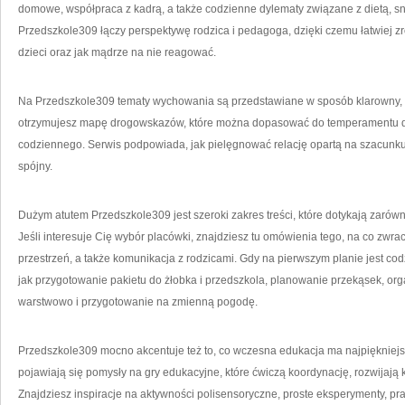
domowe, współpraca z kadrą, a także codzienne dylematy związane z dietą, s
Przedszkole309 łączy perspektywę rodzica i pedagoga, dzięki czemu łatwiej z
dzieci oraz jak mądrze na nie reagować.
Na Przedszkole309 tematy wychowania są przedstawiane w sposób klarowny,
otrzymujesz mapę drogowskazów, które można dopasować do temperamentu dzie
codziennego. Serwis podpowiada, jak pielęgnować relację opartą na szacunku,
spójny.
Dużym atutem Przedszkole309 jest szeroki zakres treści, które dotykają zarów
Jeśli interesuje Cię wybór placówki, znajdziesz tu omówienia tego, na co zwra
przestrzeń, a także komunikacja z rodzicami. Gdy na pierwszym planie jest c
jak przygotowanie pakietu do żłobka i przedszkola, planowanie przekąsek, or
warstwowo i przygotowanie na zmienną pogodę.
Przedszkole309 mocno akcentuje też to, co wczesna edukacja ma najpiękniejs
pojawiają się pomysły na gry edukacyjne, które ćwiczą koordynację, rozwijają 
Znajdziesz inspiracje na aktywności polisensoryczne, proste eksperymenty, pra