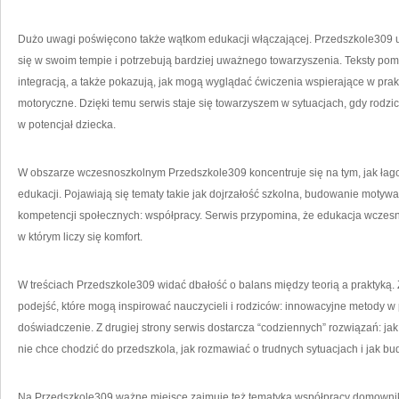
Dużo uwagi poświęcono także wątkom edukacji włączającej. Przedszkole309 uwr
się w swoim tempie i potrzebują bardziej uważnego towarzyszenia. Teksty po
integracją, a także pokazują, jak mogą wyglądać ćwiczenia wspierające w prak
motoryczne. Dzięki temu serwis staje się towarzyszem w sytuacjach, gdy rodzic 
w potencjał dziecka.
W obszarze wczesnoszkolnym Przedszkole309 koncentruje się na tym, jak łago
edukacji. Pojawiają się tematy takie jak dojrzałość szkolna, budowanie motywac
kompetencji społecznych: współpracy. Serwis przypomina, że edukacja wczesnos
w którym liczy się komfort.
W treściach Przedszkole309 widać dbałość o balans między teorią a praktyką. Z
podejść, które mogą inspirować nauczycieli i rodziców: innowacyjne metody w 
doświadczenie. Z drugiej strony serwis dostarcza “codziennych” rozwiązań: ja
nie chce chodzić do przedszkola, jak rozmawiać o trudnych sytuacjach i jak b
Na Przedszkole309 ważne miejsce zajmuje też tematyka współpracy domownik