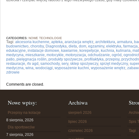
dziecka i czerpać więcej radości z tego niezwykłego czasu, gdy mały człowiek
CATEGORIES:
NOWE TECHNOLOGIE
Tagi:
akcesoria kuchenne
,
apteka
,
aranżacja wnętrz
,
architektura
,
armatura
,
ba
budownictwo
,
choroby
,
Diagnostyka
,
dieta
,
dom
,
egzaminy
,
elektryka
,
farmacja
edukacyjne
,
instalacje domowe
,
kawiarnie
,
korepetycje
,
kuchnia
,
kulinaria
,
mat
medycyna
,
mieszkanie
,
motocykle
,
motoryzacja
,
odchudzanie
,
ogród
,
ogrodnic
patio
,
pielęgnacja roślin
,
produkty spożywcze
,
profilaktyka
,
przepisy
,
przychodn
restauracje
,
rtv agd
,
samochody
,
sery
,
sklep spożywczy
,
sprzęt medyczny
,
supe
medyczna
,
wina
,
wodociągi
,
wyposażenie kuchni
,
wyposażenie wnętrz
,
zabaw
zdrowie
Comments are closed.
Nowe wpisy:
Archiwa
Stro
Przepisy na kolacje
sierpień 2026
Arch
8 sierpnia, 2026
lipiec 2026
Spis T
Dla sportowców
czerwiec 2026
Tagi
7 sierpnia, 2026